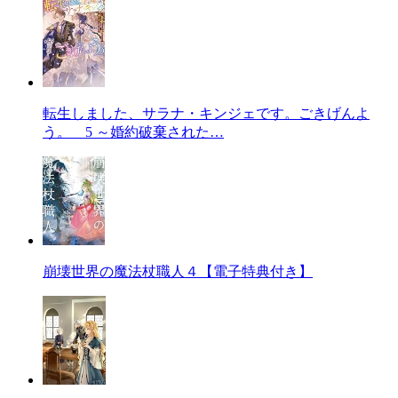
転生しました、サラナ・キンジェです。ごきげんよ
う。 5 ～婚約破棄された…
崩壊世界の魔法杖職人４【電子特典付き】