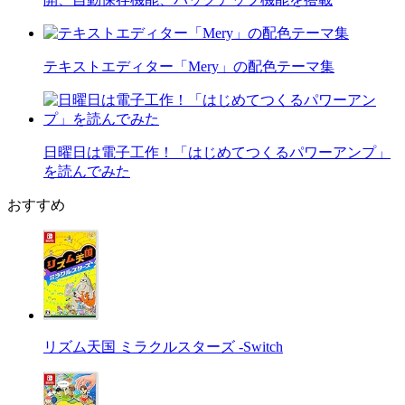
テキストエディター「Mery」の配色テーマ集
日曜日は電子工作！「はじめてつくるパワーアンプ」
を読んでみた
おすすめ
リズム天国 ミラクルスターズ -Switch