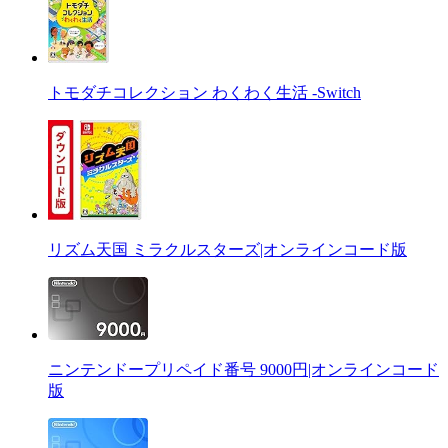
トモダチコレクション わくわく生活 -Switch
リズム天国 ミラクルスターズ|オンラインコード版
ニンテンドープリペイド番号 9000円|オンラインコード
版