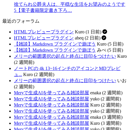
捨てられ公爵夫人は、平穏な生活をお望みのようです
5【電子書籍限定書き下ろ…
最近のフォーラム
HTMLプレビュープラグイン
Kuro (1 日前)
HTMLプレビュープラグイン
abeq (2 日前)
【雑談】Markdown プラグインで遊ぼう
Kuro (5 日前)
【雑談】Markdown プラグインで遊ぼう
みぺ (5 日前)
メリーの範囲選択の起点と終点に目印をつけたい
Kuro
(2 週間前)
ノートPCの 4k 13~16インチのアイコンとMDプレビ
ュ...
Kuro (2 週間前)
メリーの範囲選択の起点と終点に目印をつけたい
いお
(2 週間前)
Meryで生成AIを使ってみる雑談部屋
enaka (2 週間前)
Meryで生成AIを使ってみる雑談部屋
yuko (2 週間前)
Meryで生成AIを使ってみる雑談部屋
Kuro (2 週間前)
Meryで生成AIを使ってみる雑談部屋
yuko (2 週間前)
Meryで生成AIを使ってみる雑談部屋
enaka (3 週間前)
Meryで生成AIを使ってみる雑談部屋
Kuro (3 週間前)
Meryで生成AIを使ってみる雑談部屋
yuko (3 週間前)