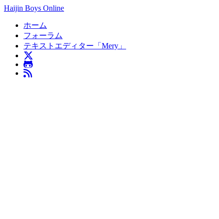
Haijin Boys Online
ホーム
フォーラム
テキストエディター「Mery」