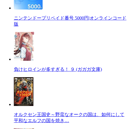
ニンテンドープリペイド番号 5000円|オンラインコード
版
負けヒロインが多すぎる！ ９ (ガガガ文庫)
オルクセン王国史～野蛮なオークの国は、如何にして
平和なエルフの国を焼き…