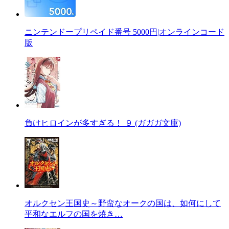
ニンテンドープリペイド番号 5000円|オンラインコード
版
負けヒロインが多すぎる！ ９ (ガガガ文庫)
オルクセン王国史～野蛮なオークの国は、如何にして
平和なエルフの国を焼き…