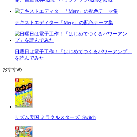
テキストエディター「Mery」の配色テーマ集
日曜日は電子工作！「はじめてつくるパワーアンプ」
を読んでみた
おすすめ
リズム天国 ミラクルスターズ -Switch