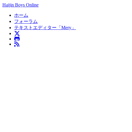
Haijin Boys Online
ホーム
フォーラム
テキストエディター「Mery」