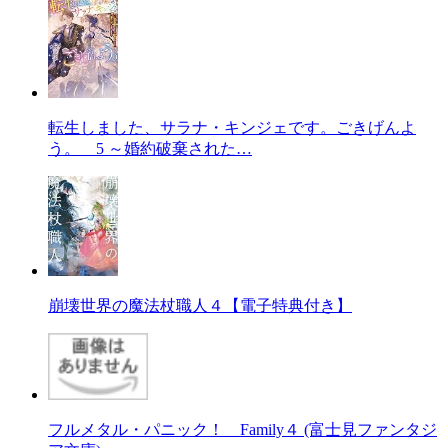
転生しました、サラナ・キンジェです。ごきげんよ
う。 5 ～婚約破棄された…
崩壊世界の魔法杖職人４【電子特典付き】
フルメタル・パニック！ Family４ (富士見ファンタジ