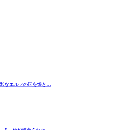
和なエルフの国を焼き…
 5 ～婚約破棄された…