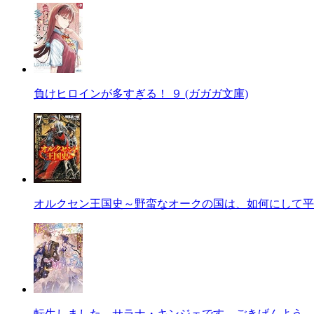
負けヒロインが多すぎる！ ９ (ガガガ文庫)
オルクセン王国史～野蛮なオークの国は、如何にして平
転生しました、サラナ・キンジェです。ごきげんよう。