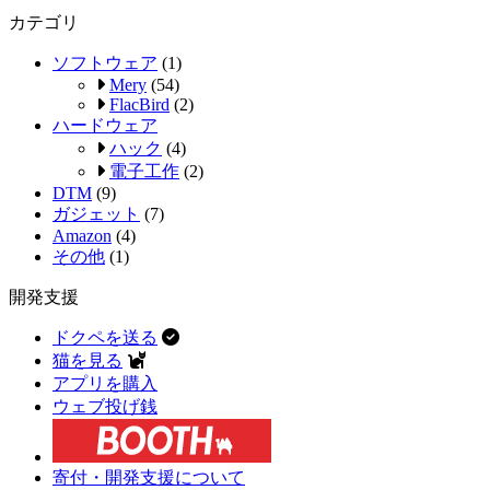
カテゴリ
ソフトウェア
(1)
Mery
(54)
FlacBird
(2)
ハードウェア
ハック
(4)
電子工作
(2)
DTM
(9)
ガジェット
(7)
Amazon
(4)
その他
(1)
開発支援
ドクペを送る
猫を見る
アプリを購入
ウェブ投げ銭
寄付・開発支援について