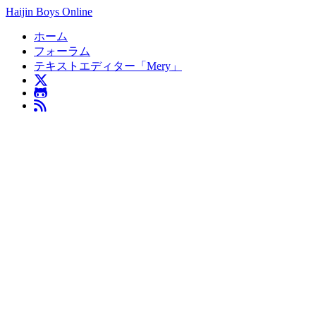
Haijin Boys Online
ホーム
フォーラム
テキストエディター「Mery」