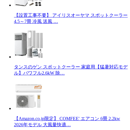
【設置工事不要】 アイリスオーヤマ スポットクーラー
4.5～7畳 冷風 送風 …
タンスのゲン スポットクーラー 家庭用【猛暑対応モデ
ル】パワフル2.6kW 除…
【Amazon.co.jp限定】 COMFEE' エアコン 6畳 2.2kw
2026年モデル 大風量快適…