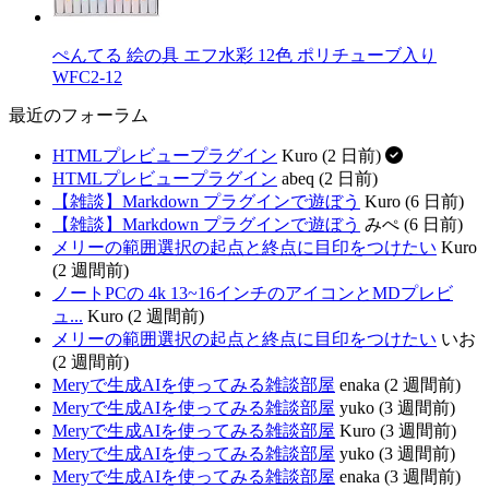
ぺんてる 絵の具 エフ水彩 12色 ポリチューブ入り
WFC2-12
最近のフォーラム
HTMLプレビュープラグイン
Kuro (2 日前)
HTMLプレビュープラグイン
abeq (2 日前)
【雑談】Markdown プラグインで遊ぼう
Kuro (6 日前)
【雑談】Markdown プラグインで遊ぼう
みぺ (6 日前)
メリーの範囲選択の起点と終点に目印をつけたい
Kuro
(2 週間前)
ノートPCの 4k 13~16インチのアイコンとMDプレビ
ュ...
Kuro (2 週間前)
メリーの範囲選択の起点と終点に目印をつけたい
いお
(2 週間前)
Meryで生成AIを使ってみる雑談部屋
enaka (2 週間前)
Meryで生成AIを使ってみる雑談部屋
yuko (3 週間前)
Meryで生成AIを使ってみる雑談部屋
Kuro (3 週間前)
Meryで生成AIを使ってみる雑談部屋
yuko (3 週間前)
Meryで生成AIを使ってみる雑談部屋
enaka (3 週間前)