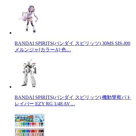
BANDAI SPIRITS(バンダイ スピリッツ) 30MS SIS-J00
メルンジャ[カラーA] 色…
BANDAI SPIRITS(バンダイ スピリッツ) 機動警察パト
レイバー EZY RG 1/48 AV…