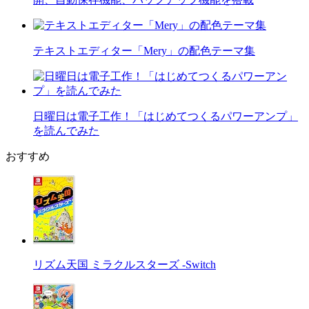
テキストエディター「Mery」の配色テーマ集
日曜日は電子工作！「はじめてつくるパワーアンプ」
を読んでみた
おすすめ
リズム天国 ミラクルスターズ -Switch