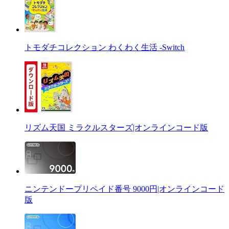
トモダチコレクション わくわく生活 -Switch
リズム天国 ミラクルスターズ|オンラインコード版
ニンテンドープリペイド番号 9000円|オンラインコード
版