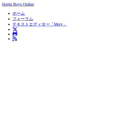
Haijin Boys Online
ホーム
フォーラム
テキストエディター「Mery」