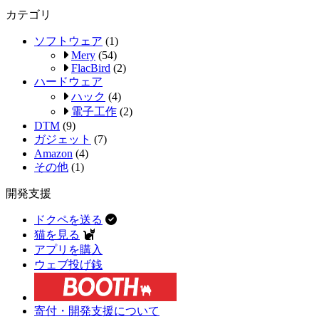
カテゴリ
ソフトウェア
(1)
Mery
(54)
FlacBird
(2)
ハードウェア
ハック
(4)
電子工作
(2)
DTM
(9)
ガジェット
(7)
Amazon
(4)
その他
(1)
開発支援
ドクペを送る
猫を見る
アプリを購入
ウェブ投げ銭
寄付・開発支援について