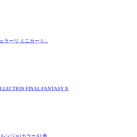
フェラーリ ミニカー 1…
LLECTION FINAL FANTASY X
00 メルンジャ[カラーA] 色…