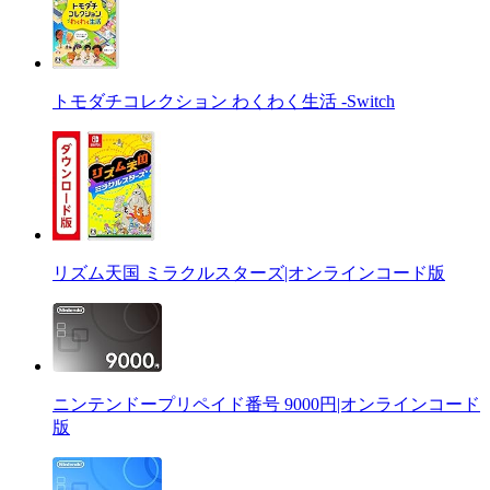
トモダチコレクション わくわく生活 -Switch
リズム天国 ミラクルスターズ|オンラインコード版
ニンテンドープリペイド番号 9000円|オンラインコード
版