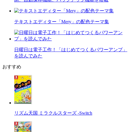
テキストエディター「Mery」の配色テーマ集
日曜日は電子工作！「はじめてつくるパワーアンプ」
を読んでみた
おすすめ
リズム天国 ミラクルスターズ -Switch