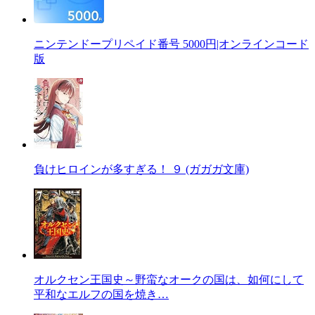
ニンテンドープリペイド番号 5000円|オンラインコード
版
負けヒロインが多すぎる！ ９ (ガガガ文庫)
オルクセン王国史～野蛮なオークの国は、如何にして
平和なエルフの国を焼き…