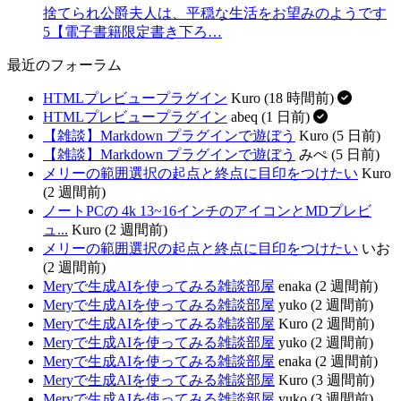
捨てられ公爵夫人は、平穏な生活をお望みのようです
5【電子書籍限定書き下ろ…
最近のフォーラム
HTMLプレビュープラグイン
Kuro (18 時間前)
HTMLプレビュープラグイン
abeq (1 日前)
【雑談】Markdown プラグインで遊ぼう
Kuro (5 日前)
【雑談】Markdown プラグインで遊ぼう
みぺ (5 日前)
メリーの範囲選択の起点と終点に目印をつけたい
Kuro
(2 週間前)
ノートPCの 4k 13~16インチのアイコンとMDプレビ
ュ...
Kuro (2 週間前)
メリーの範囲選択の起点と終点に目印をつけたい
いお
(2 週間前)
Meryで生成AIを使ってみる雑談部屋
enaka (2 週間前)
Meryで生成AIを使ってみる雑談部屋
yuko (2 週間前)
Meryで生成AIを使ってみる雑談部屋
Kuro (2 週間前)
Meryで生成AIを使ってみる雑談部屋
yuko (2 週間前)
Meryで生成AIを使ってみる雑談部屋
enaka (2 週間前)
Meryで生成AIを使ってみる雑談部屋
Kuro (3 週間前)
Meryで生成AIを使ってみる雑談部屋
yuko (3 週間前)