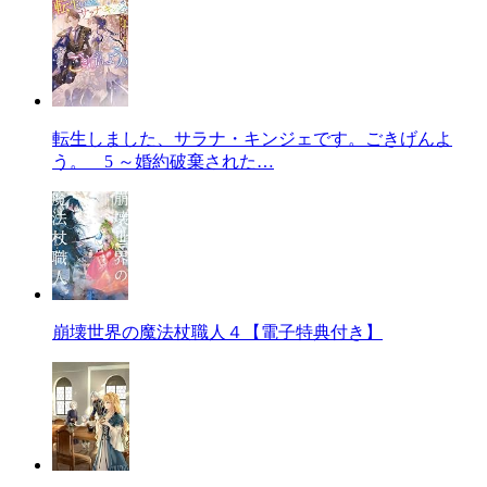
転生しました、サラナ・キンジェです。ごきげんよ
う。 5 ～婚約破棄された…
崩壊世界の魔法杖職人４【電子特典付き】