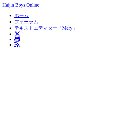
Haijin Boys Online
ホーム
フォーラム
テキストエディター「Mery」