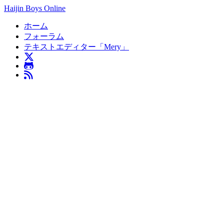
Haijin Boys Online
ホーム
フォーラム
テキストエディター「Mery」