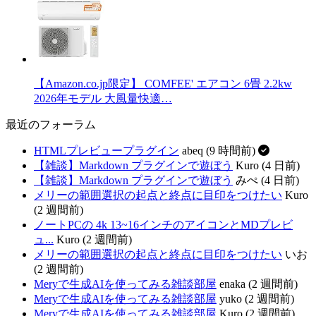
【Amazon.co.jp限定】 COMFEE' エアコン 6畳 2.2kw
2026年モデル 大風量快適…
最近のフォーラム
HTMLプレビュープラグイン
abeq (9 時間前)
【雑談】Markdown プラグインで遊ぼう
Kuro (4 日前)
【雑談】Markdown プラグインで遊ぼう
みぺ (4 日前)
メリーの範囲選択の起点と終点に目印をつけたい
Kuro
(2 週間前)
ノートPCの 4k 13~16インチのアイコンとMDプレビ
ュ...
Kuro (2 週間前)
メリーの範囲選択の起点と終点に目印をつけたい
いお
(2 週間前)
Meryで生成AIを使ってみる雑談部屋
enaka (2 週間前)
Meryで生成AIを使ってみる雑談部屋
yuko (2 週間前)
Meryで生成AIを使ってみる雑談部屋
Kuro (2 週間前)