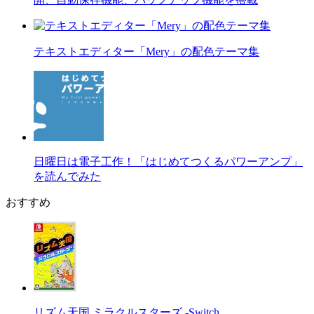
テキストエディター「Mery」の配色テーマ集
日曜日は電子工作！「はじめてつくるパワーアンプ」
を読んでみた
おすすめ
リズム天国 ミラクルスターズ -Switch