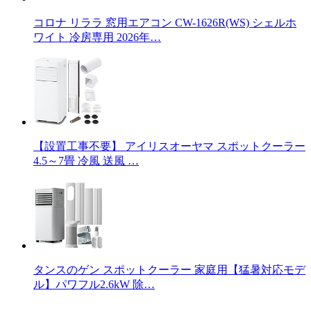
コロナ リララ 窓用エアコン CW-1626R(WS) シェルホ
ワイト 冷房専用 2026年…
【設置工事不要】 アイリスオーヤマ スポットクーラー
4.5～7畳 冷風 送風 …
タンスのゲン スポットクーラー 家庭用【猛暑対応モデ
ル】パワフル2.6kW 除…