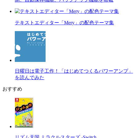
テキストエディター「Mery」の配色テーマ集
日曜日は電子工作！「はじめてつくるパワーアンプ」
を読んでみた
おすすめ
リズム天国 ミラクルスターズ -Switch