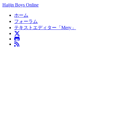
Haijin Boys Online
ホーム
フォーラム
テキストエディター「Mery」