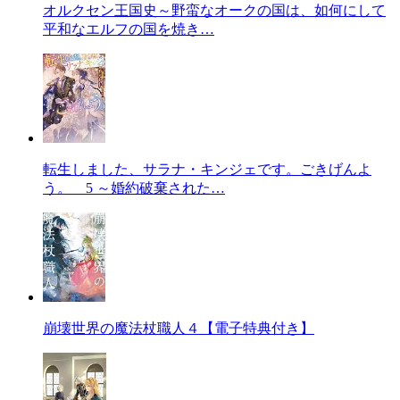
オルクセン王国史～野蛮なオークの国は、如何にして
平和なエルフの国を焼き…
転生しました、サラナ・キンジェです。ごきげんよ
う。 5 ～婚約破棄された…
崩壊世界の魔法杖職人４【電子特典付き】