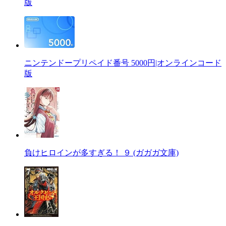
版
ニンテンドープリペイド番号 5000円|オンラインコード
版
負けヒロインが多すぎる！ ９ (ガガガ文庫)