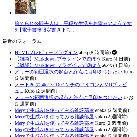
捨てられ公爵夫人は、平穏な生活をお望みのようです
5【電子書籍限定書き下ろ…
最近のフォーラム
HTMLプレビュープラグイン
abeq (8 時間前)
【雑談】Markdown プラグインで遊ぼう
Kuro (4 日前)
【雑談】Markdown プラグインで遊ぼう
みぺ (4 日前)
メリーの範囲選択の起点と終点に目印をつけたい
Kuro
(2 週間前)
ノートPCの 4k 13~16インチのアイコンとMDプレビ
ュ...
Kuro (2 週間前)
メリーの範囲選択の起点と終点に目印をつけたい
いお
(2 週間前)
Meryで生成AIを使ってみる雑談部屋
enaka (2 週間前)
Meryで生成AIを使ってみる雑談部屋
yuko (2 週間前)
Meryで生成AIを使ってみる雑談部屋
Kuro (2 週間前)
Meryで生成AIを使ってみる雑談部屋
yuko (2 週間前)
Meryで生成AIを使ってみる雑談部屋
enaka (2 週間前)