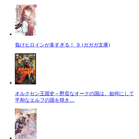
負けヒロインが多すぎる！ ９ (ガガガ文庫)
オルクセン王国史～野蛮なオークの国は、如何にして
平和なエルフの国を焼き…