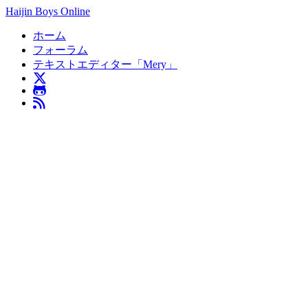
Haijin Boys Online
ホーム
フォーラム
テキストエディター「Mery」