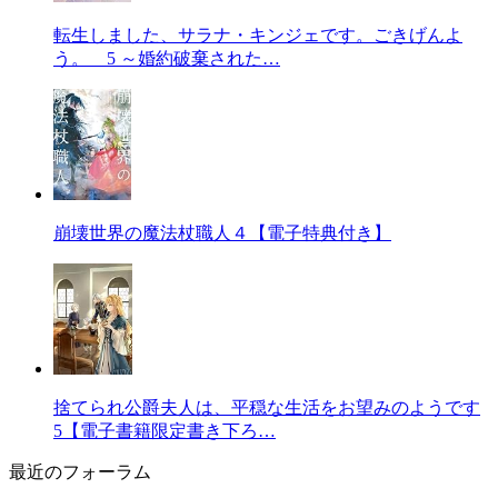
転生しました、サラナ・キンジェです。ごきげんよ
う。 5 ～婚約破棄された…
崩壊世界の魔法杖職人４【電子特典付き】
捨てられ公爵夫人は、平穏な生活をお望みのようです
5【電子書籍限定書き下ろ…
最近のフォーラム