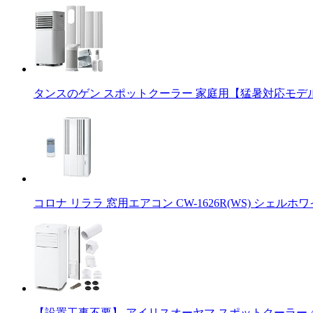
タンスのゲン スポットクーラー 家庭用【猛暑対応モデル】パ
コロナ リララ 窓用エアコン CW-1626R(WS) シェルホワ
【設置工事不要】 アイリスオーヤマ スポットクーラー 4.