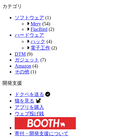
カテゴリ
ソフトウェア
(1)
Mery
(54)
FlacBird
(2)
ハードウェア
ハック
(4)
電子工作
(2)
DTM
(9)
ガジェット
(7)
Amazon
(4)
その他
(1)
開発支援
ドクペを送る
猫を見る
アプリを購入
ウェブ投げ銭
寄付・開発支援について