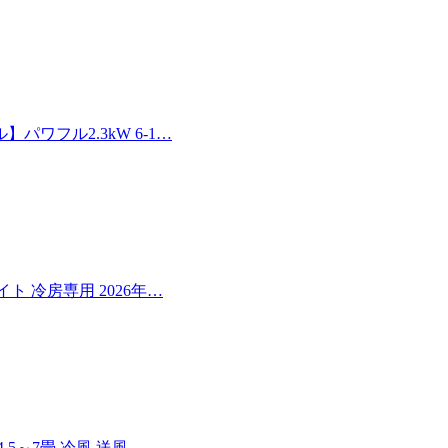
ワフル2.3kW 6-1…
イト 冷房専用 2026年…
5～7畳 冷風 送風 …