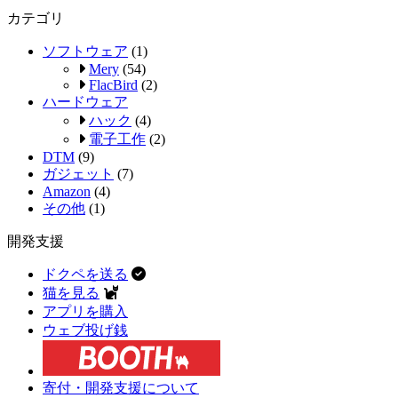
カテゴリ
ソフトウェア
(1)
Mery
(54)
FlacBird
(2)
ハードウェア
ハック
(4)
電子工作
(2)
DTM
(9)
ガジェット
(7)
Amazon
(4)
その他
(1)
開発支援
ドクペを送る
猫を見る
アプリを購入
ウェブ投げ銭
寄付・開発支援について