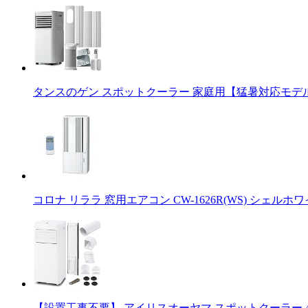
タンスのゲン スポットクーラー 家庭用【猛暑対応モデル】パ
コロナ リララ 窓用エアコン CW-1626R(WS) シェルホワ
【設置工事不要】 アイリスオーヤマ スポットクーラー 4.