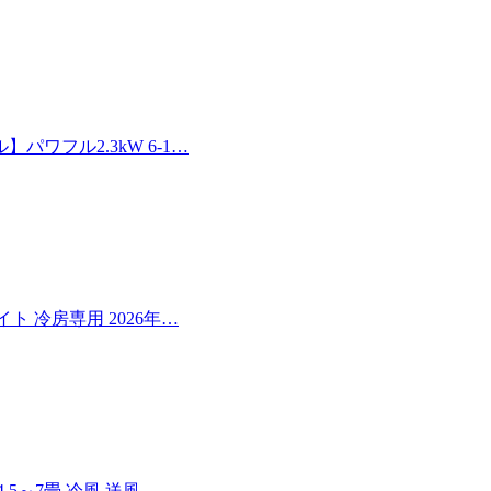
ワフル2.3kW 6-1…
イト 冷房専用 2026年…
5～7畳 冷風 送風 …