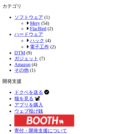
カテゴリ
ソフトウェア
(1)
Mery
(54)
FlacBird
(2)
ハードウェア
ハック
(4)
電子工作
(2)
DTM
(9)
ガジェット
(7)
Amazon
(4)
その他
(1)
開発支援
ドクペを送る
猫を見る
アプリを購入
ウェブ投げ銭
寄付・開発支援について