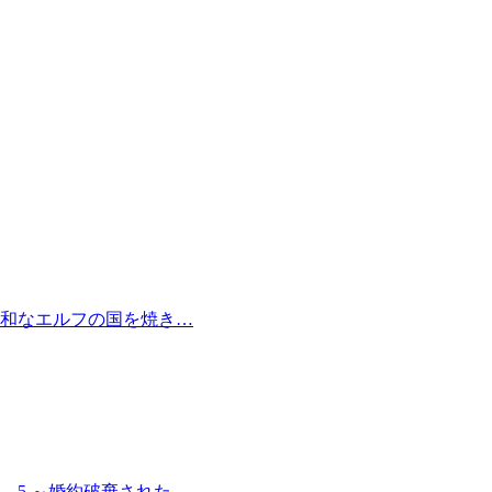
和なエルフの国を焼き…
 5 ～婚約破棄された…