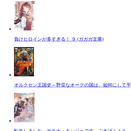
負けヒロインが多すぎる！ ９ (ガガガ文庫)
オルクセン王国史～野蛮なオークの国は、如何にして平
転生しました、サラナ・キンジェです。ごきげんよう。