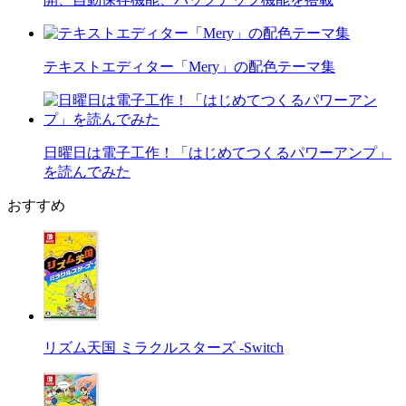
テキストエディター「Mery」の配色テーマ集
日曜日は電子工作！「はじめてつくるパワーアンプ」
を読んでみた
おすすめ
リズム天国 ミラクルスターズ -Switch