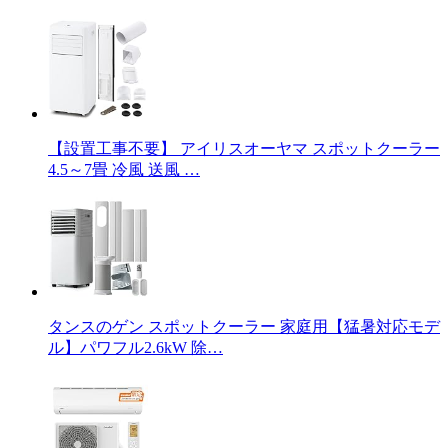
【設置工事不要】 アイリスオーヤマ スポットクーラー
4.5～7畳 冷風 送風 …
タンスのゲン スポットクーラー 家庭用【猛暑対応モデ
ル】パワフル2.6kW 除…