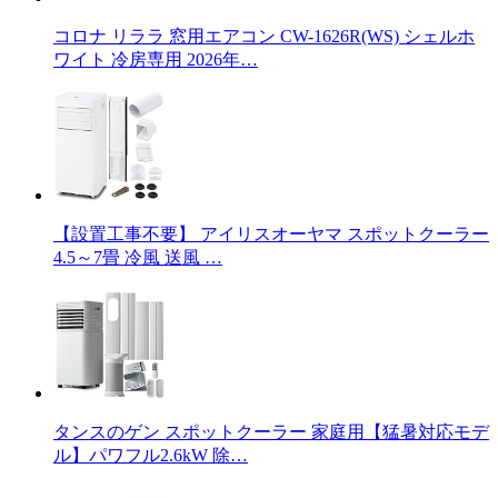
コロナ リララ 窓用エアコン CW-1626R(WS) シェルホ
ワイト 冷房専用 2026年…
【設置工事不要】 アイリスオーヤマ スポットクーラー
4.5～7畳 冷風 送風 …
タンスのゲン スポットクーラー 家庭用【猛暑対応モデ
ル】パワフル2.6kW 除…