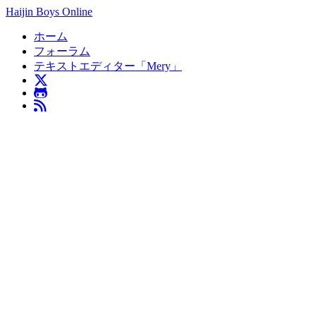
Haijin Boys Online
ホーム
フォーラム
テキストエディター「Mery」