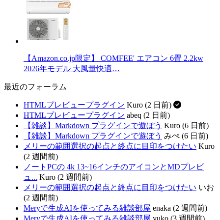
【Amazon.co.jp限定】 COMFEE' エアコン 6畳 2.2kw
2026年モデル 大風量快適…
最近のフォーラム
HTMLプレビュープラグイン
Kuro (2 日前)
HTMLプレビュープラグイン
abeq (2 日前)
【雑談】Markdown プラグインで遊ぼう
Kuro (6 日前)
【雑談】Markdown プラグインで遊ぼう
みぺ (6 日前)
メリーの範囲選択の起点と終点に目印をつけたい
Kuro
(2 週間前)
ノートPCの 4k 13~16インチのアイコンとMDプレビ
ュ...
Kuro (2 週間前)
メリーの範囲選択の起点と終点に目印をつけたい
いお
(2 週間前)
Meryで生成AIを使ってみる雑談部屋
enaka (2 週間前)
Meryで生成AIを使ってみる雑談部屋
yuko (3 週間前)