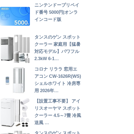
ニンテンドープリペイ
ド番号 5000円|オンラ
インコード版
タンスのゲン スポット
クーラー 家庭用【猛暑
対応モデル】パワフル
2.3kW 6-1…
コロナ リララ 窓用エ
アコン CW-1626R(WS)
シェルホワイト 冷房専
用 2026年…
【設置工事不要】 アイ
リスオーヤマ スポット
クーラー 4.5～7畳 冷風
送風 …
タンスのゲン スポット