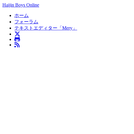
Haijin Boys Online
ホーム
フォーラム
テキストエディター「Mery」