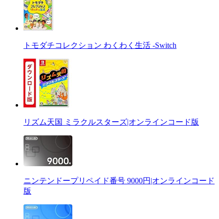
トモダチコレクション わくわく生活 -Switch
リズム天国 ミラクルスターズ|オンラインコード版
ニンテンドープリペイド番号 9000円|オンラインコード
版