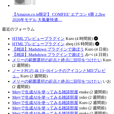
【Amazon.co.jp限定】 COMFEE' エアコン 6畳 2.2kw
2026年モデル 大風量快適…
最近のフォーラム
HTMLプレビュープラグイン
Kuro (4 時間前)
HTMLプレビュープラグイン
abeq (16 時間前)
【雑談】Markdown プラグインで遊ぼう
Kuro (4 日前)
【雑談】Markdown プラグインで遊ぼう
みぺ (4 日前)
メリーの範囲選択の起点と終点に目印をつけたい
Kuro
(2 週間前)
ノートPCの 4k 13~16インチのアイコンとMDプレビ
ュ...
Kuro (2 週間前)
メリーの範囲選択の起点と終点に目印をつけたい
いお
(2 週間前)
Meryで生成AIを使ってみる雑談部屋
enaka (2 週間前)
Meryで生成AIを使ってみる雑談部屋
yuko (2 週間前)
Meryで生成AIを使ってみる雑談部屋
Kuro (2 週間前)
Meryで生成AIを使ってみる雑談部屋
yuko (2 週間前)
Meryで生成AIを使ってみる雑談部屋
enaka (2 週間前)