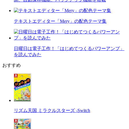
テキストエディター「Mery」の配色テーマ集
日曜日は電子工作！「はじめてつくるパワーアンプ」
を読んでみた
おすすめ
リズム天国 ミラクルスターズ -Switch