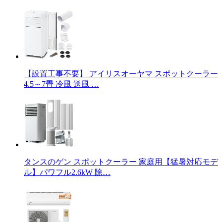
【設置工事不要】 アイリスオーヤマ スポットクーラー
4.5～7畳 冷風 送風 …
タンスのゲン スポットクーラー 家庭用【猛暑対応モデ
ル】パワフル2.6kW 除…