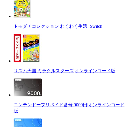
トモダチコレクション わくわく生活 -Switch
リズム天国 ミラクルスターズ|オンラインコード版
ニンテンドープリペイド番号 9000円|オンラインコード
版