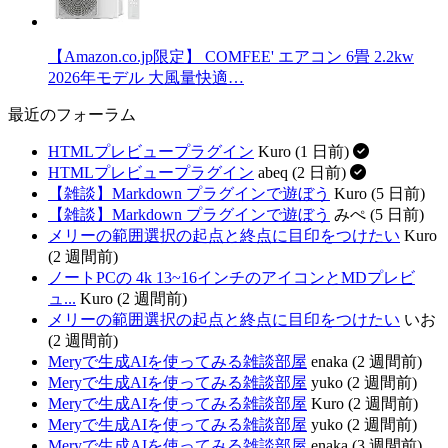
【Amazon.co.jp限定】 COMFEE' エアコン 6畳 2.2kw
2026年モデル 大風量快適…
最近のフォーラム
HTMLプレビュープラグイン
Kuro (1 日前)
HTMLプレビュープラグイン
abeq (2 日前)
【雑談】Markdown プラグインで遊ぼう
Kuro (5 日前)
【雑談】Markdown プラグインで遊ぼう
みぺ (5 日前)
メリーの範囲選択の起点と終点に目印をつけたい
Kuro
(2 週間前)
ノートPCの 4k 13~16インチのアイコンとMDプレビ
ュ...
Kuro (2 週間前)
メリーの範囲選択の起点と終点に目印をつけたい
いお
(2 週間前)
Meryで生成AIを使ってみる雑談部屋
enaka (2 週間前)
Meryで生成AIを使ってみる雑談部屋
yuko (2 週間前)
Meryで生成AIを使ってみる雑談部屋
Kuro (2 週間前)
Meryで生成AIを使ってみる雑談部屋
yuko (2 週間前)
Meryで生成AIを使ってみる雑談部屋
enaka (3 週間前)