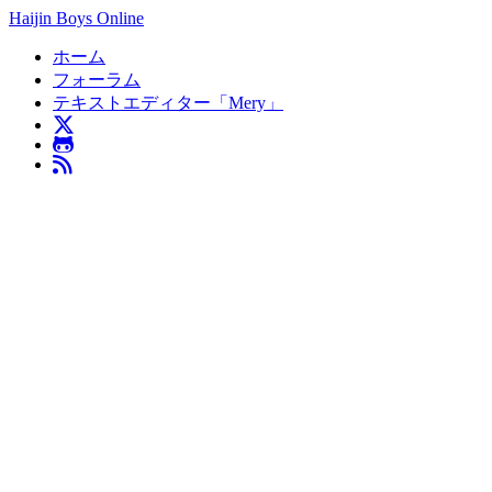
Haijin Boys Online
ホーム
フォーラム
テキストエディター「Mery」