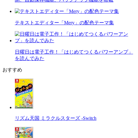
テキストエディター「Mery」の配色テーマ集
日曜日は電子工作！「はじめてつくるパワーアンプ」
を読んでみた
おすすめ
リズム天国 ミラクルスターズ -Switch