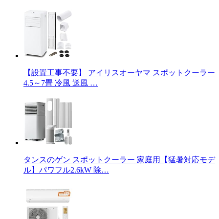
【設置工事不要】 アイリスオーヤマ スポットクーラー
4.5～7畳 冷風 送風 …
タンスのゲン スポットクーラー 家庭用【猛暑対応モデ
ル】パワフル2.6kW 除…