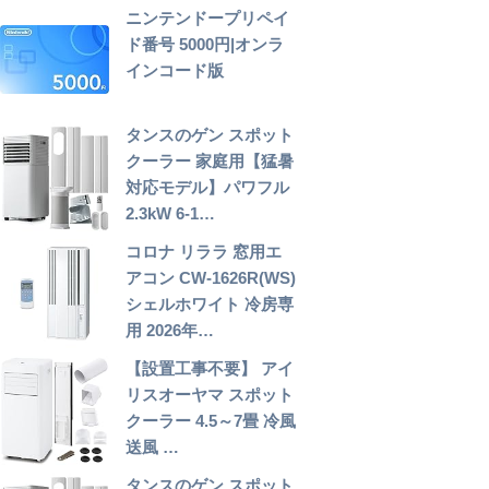
ニンテンドープリペイ
ド番号 5000円|オンラ
インコード版
タンスのゲン スポット
クーラー 家庭用【猛暑
対応モデル】パワフル
2.3kW 6-1…
コロナ リララ 窓用エ
アコン CW-1626R(WS)
シェルホワイト 冷房専
用 2026年…
【設置工事不要】 アイ
リスオーヤマ スポット
クーラー 4.5～7畳 冷風
送風 …
タンスのゲン スポット