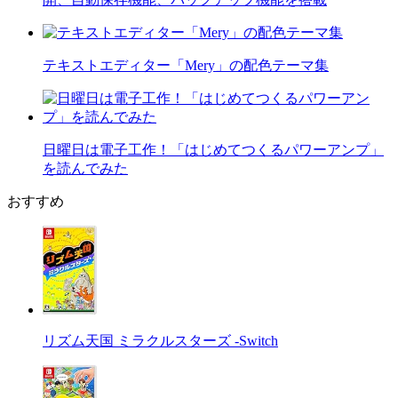
テキストエディター「Mery」の配色テーマ集
日曜日は電子工作！「はじめてつくるパワーアンプ」
を読んでみた
おすすめ
リズム天国 ミラクルスターズ -Switch