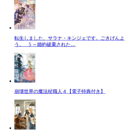
転生しました、サラナ・キンジェです。ごきげんよ
う。 5 ～婚約破棄された…
崩壊世界の魔法杖職人４【電子特典付き】