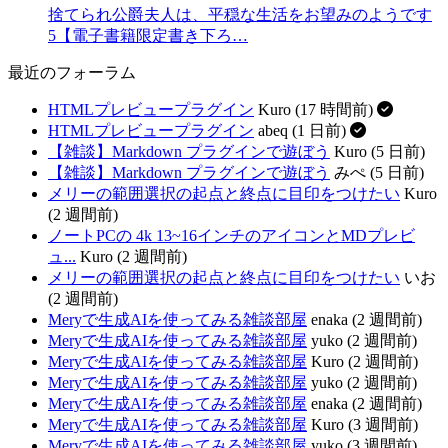
捨てられ公爵夫人は、平穏な生活をお望みのようです
5【電子書籍限定書き下ろ…
最近のフォーラム
HTMLプレビュープラグイン
Kuro (17 時間前)
HTMLプレビュープラグイン
abeq (1 日前)
【雑談】Markdown プラグインで遊ぼう
Kuro (5 日前)
【雑談】Markdown プラグインで遊ぼう
みぺ (5 日前)
メリーの範囲選択の起点と終点に目印をつけたい
Kuro
(2 週間前)
ノートPCの 4k 13~16インチのアイコンとMDプレビ
ュ...
Kuro (2 週間前)
メリーの範囲選択の起点と終点に目印をつけたい
いお
(2 週間前)
Meryで生成AIを使ってみる雑談部屋
enaka (2 週間前)
Meryで生成AIを使ってみる雑談部屋
yuko (2 週間前)
Meryで生成AIを使ってみる雑談部屋
Kuro (2 週間前)
Meryで生成AIを使ってみる雑談部屋
yuko (2 週間前)
Meryで生成AIを使ってみる雑談部屋
enaka (2 週間前)
Meryで生成AIを使ってみる雑談部屋
Kuro (3 週間前)
Meryで生成AIを使ってみる雑談部屋
yuko (3 週間前)