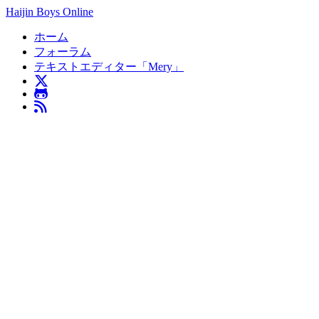
Haijin Boys Online
ホーム
フォーラム
テキストエディター「Mery」