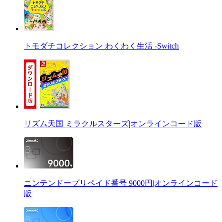
トモダチコレクション わくわく生活 -Switch
リズム天国 ミラクルスターズ|オンラインコード版
ニンテンドープリペイド番号 9000円|オンラインコード
版