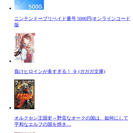
ニンテンドープリペイド番号 5000円|オンラインコード
版
負けヒロインが多すぎる！ ９ (ガガガ文庫)
オルクセン王国史～野蛮なオークの国は、如何にして
平和なエルフの国を焼き…