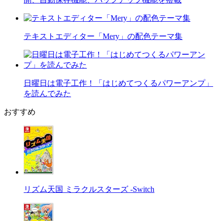
テキストエディター「Mery」の配色テーマ集
日曜日は電子工作！「はじめてつくるパワーアンプ」
を読んでみた
おすすめ
リズム天国 ミラクルスターズ -Switch