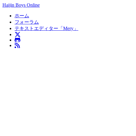
Haijin Boys Online
ホーム
フォーラム
テキストエディター「Mery」