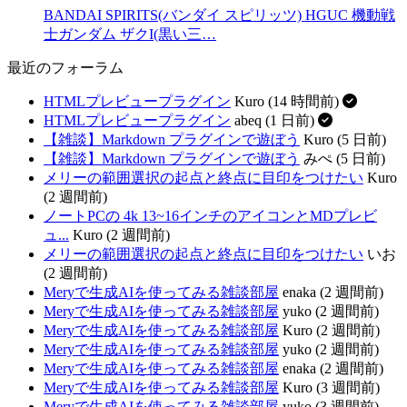
BANDAI SPIRITS(バンダイ スピリッツ) HGUC 機動戦
士ガンダム ザクI(黒い三…
最近のフォーラム
HTMLプレビュープラグイン
Kuro (14 時間前)
HTMLプレビュープラグイン
abeq (1 日前)
【雑談】Markdown プラグインで遊ぼう
Kuro (5 日前)
【雑談】Markdown プラグインで遊ぼう
みぺ (5 日前)
メリーの範囲選択の起点と終点に目印をつけたい
Kuro
(2 週間前)
ノートPCの 4k 13~16インチのアイコンとMDプレビ
ュ...
Kuro (2 週間前)
メリーの範囲選択の起点と終点に目印をつけたい
いお
(2 週間前)
Meryで生成AIを使ってみる雑談部屋
enaka (2 週間前)
Meryで生成AIを使ってみる雑談部屋
yuko (2 週間前)
Meryで生成AIを使ってみる雑談部屋
Kuro (2 週間前)
Meryで生成AIを使ってみる雑談部屋
yuko (2 週間前)
Meryで生成AIを使ってみる雑談部屋
enaka (2 週間前)
Meryで生成AIを使ってみる雑談部屋
Kuro (3 週間前)
Meryで生成AIを使ってみる雑談部屋
yuko (3 週間前)