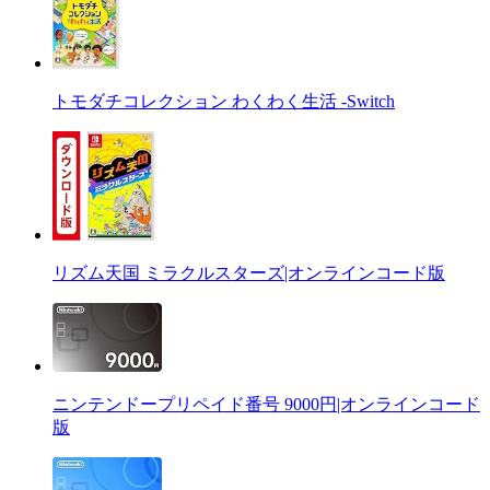
トモダチコレクション わくわく生活 -Switch
リズム天国 ミラクルスターズ|オンラインコード版
ニンテンドープリペイド番号 9000円|オンラインコード
版