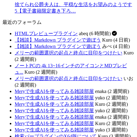
捨てられ公爵夫人は、平穏な生活をお望みのようです
5【電子書籍限定書き下ろ…
最近のフォーラム
HTMLプレビュープラグイン
abeq (6 時間前)
【雑談】Markdown プラグインで遊ぼう
Kuro (4 日前)
【雑談】Markdown プラグインで遊ぼう
みぺ (4 日前)
メリーの範囲選択の起点と終点に目印をつけたい
Kuro
(2 週間前)
ノートPCの 4k 13~16インチのアイコンとMDプレビ
ュ...
Kuro (2 週間前)
メリーの範囲選択の起点と終点に目印をつけたい
いお
(2 週間前)
Meryで生成AIを使ってみる雑談部屋
enaka (2 週間前)
Meryで生成AIを使ってみる雑談部屋
yuko (2 週間前)
Meryで生成AIを使ってみる雑談部屋
Kuro (2 週間前)
Meryで生成AIを使ってみる雑談部屋
yuko (2 週間前)
Meryで生成AIを使ってみる雑談部屋
enaka (2 週間前)
Meryで生成AIを使ってみる雑談部屋
Kuro (2 週間前)
Meryで生成AIを使ってみる雑談部屋
yuko (3 週間前)
検索バープラグインのX64版について
Kuro (3 週間前)