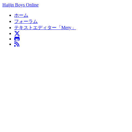
Haijin Boys Online
ホーム
フォーラム
テキストエディター「Mery」