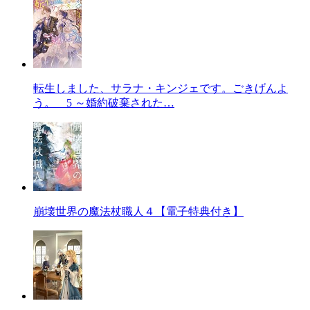
転生しました、サラナ・キンジェです。ごきげんよ
う。 5 ～婚約破棄された…
崩壊世界の魔法杖職人４【電子特典付き】