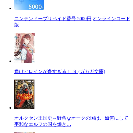
ニンテンドープリペイド番号 5000円|オンラインコード
版
負けヒロインが多すぎる！ ９ (ガガガ文庫)
オルクセン王国史～野蛮なオークの国は、如何にして
平和なエルフの国を焼き…