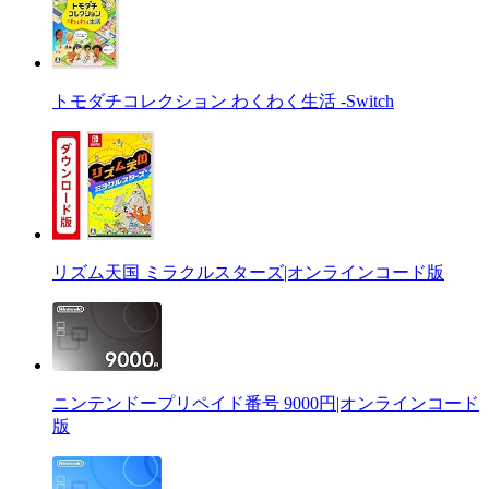
トモダチコレクション わくわく生活 -Switch
リズム天国 ミラクルスターズ|オンラインコード版
ニンテンドープリペイド番号 9000円|オンラインコード
版