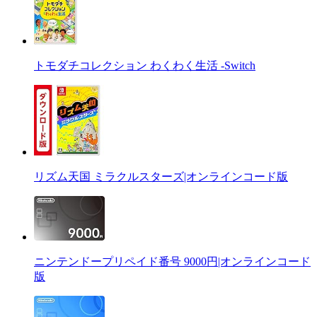
トモダチコレクション わくわく生活 -Switch
リズム天国 ミラクルスターズ|オンラインコード版
ニンテンドープリペイド番号 9000円|オンラインコード
版