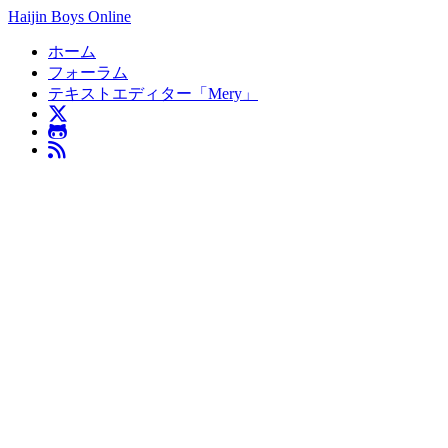
Haijin Boys Online
ホーム
フォーラム
テキストエディター「Mery」