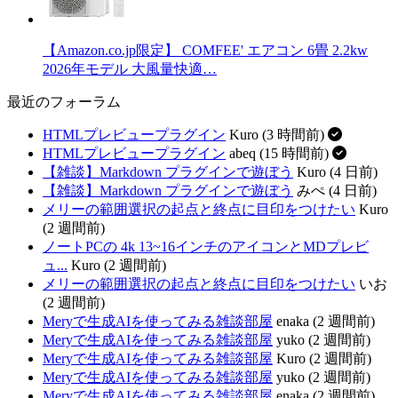
【Amazon.co.jp限定】 COMFEE' エアコン 6畳 2.2kw
2026年モデル 大風量快適…
最近のフォーラム
HTMLプレビュープラグイン
Kuro (3 時間前)
HTMLプレビュープラグイン
abeq (15 時間前)
【雑談】Markdown プラグインで遊ぼう
Kuro (4 日前)
【雑談】Markdown プラグインで遊ぼう
みぺ (4 日前)
メリーの範囲選択の起点と終点に目印をつけたい
Kuro
(2 週間前)
ノートPCの 4k 13~16インチのアイコンとMDプレビ
ュ...
Kuro (2 週間前)
メリーの範囲選択の起点と終点に目印をつけたい
いお
(2 週間前)
Meryで生成AIを使ってみる雑談部屋
enaka (2 週間前)
Meryで生成AIを使ってみる雑談部屋
yuko (2 週間前)
Meryで生成AIを使ってみる雑談部屋
Kuro (2 週間前)
Meryで生成AIを使ってみる雑談部屋
yuko (2 週間前)
Meryで生成AIを使ってみる雑談部屋
enaka (2 週間前)