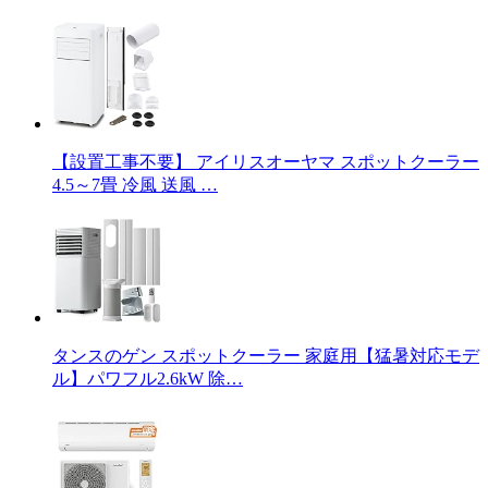
【設置工事不要】 アイリスオーヤマ スポットクーラー
4.5～7畳 冷風 送風 …
タンスのゲン スポットクーラー 家庭用【猛暑対応モデ
ル】パワフル2.6kW 除…