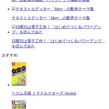
テキストエディター「Mery」の配色テーマ集
日曜日は電子工作！「はじめてつくるパワーアンプ」
を読んでみた
おすすめ
リズム天国 ミラクルスターズ -Switch