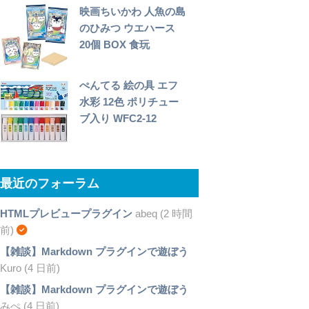
映画ちいかわ 人魚の島
のひみつ ウエハース
20個 BOX 食玩
ぺんてる 絵の具 エフ
水彩 12色 ポリチュー
ブ入り WFC2-12
最近のフォーラム
HTMLプレビュープラグイン
abeq (2 時間
前)
【雑談】Markdown プラグインで遊ぼう
Kuro (4 日前)
【雑談】Markdown プラグインで遊ぼう
みぺ (4 日前)