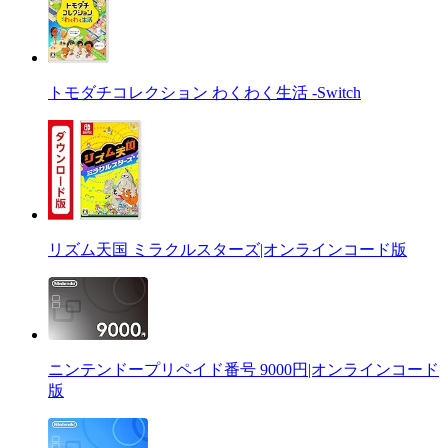
トモダチコレクション わくわく生活 -Switch
リズム天国 ミラクルスターズ|オンラインコード版
ニンテンドープリペイド番号 9000円|オンラインコード
版