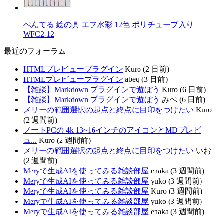
ぺんてる 絵の具 エフ水彩 12色 ポリチューブ入り
WFC2-12
最近のフォーラム
HTMLプレビュープラグイン
Kuro (2 日前)
HTMLプレビュープラグイン
abeq (3 日前)
【雑談】Markdown プラグインで遊ぼう
Kuro (6 日前)
【雑談】Markdown プラグインで遊ぼう
みぺ (6 日前)
メリーの範囲選択の起点と終点に目印をつけたい
Kuro
(2 週間前)
ノートPCの 4k 13~16インチのアイコンとMDプレビ
ュ...
Kuro (2 週間前)
メリーの範囲選択の起点と終点に目印をつけたい
いお
(2 週間前)
Meryで生成AIを使ってみる雑談部屋
enaka (3 週間前)
Meryで生成AIを使ってみる雑談部屋
yuko (3 週間前)
Meryで生成AIを使ってみる雑談部屋
Kuro (3 週間前)
Meryで生成AIを使ってみる雑談部屋
yuko (3 週間前)
Meryで生成AIを使ってみる雑談部屋
enaka (3 週間前)