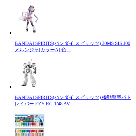
BANDAI SPIRITS(バンダイ スピリッツ) 30MS SIS-J00
メルンジャ[カラーA] 色…
BANDAI SPIRITS(バンダイ スピリッツ) 機動警察パト
レイバー EZY RG 1/48 AV…