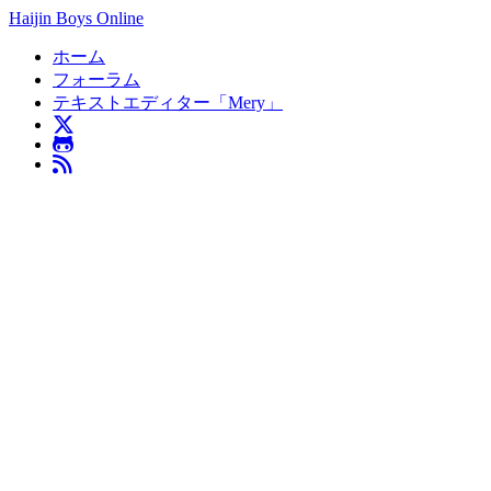
Haijin Boys Online
ホーム
フォーラム
テキストエディター「Mery」