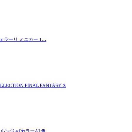
フェラーリ ミニカー 1…
LLECTION FINAL FANTASY X
00 メルンジャ[カラーA] 色…