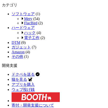
カテゴリ
ソフトウェア
(1)
Mery
(54)
FlacBird
(2)
ハードウェア
ハック
(4)
電子工作
(2)
DTM
(9)
ガジェット
(7)
Amazon
(4)
その他
(1)
開発支援
ドクペを送る
猫を見る
アプリを購入
ウェブ投げ銭
寄付・開発支援について