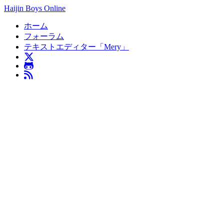
Haijin Boys Online
ホーム
フォーラム
テキストエディター「Mery」