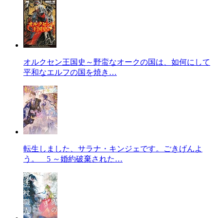
オルクセン王国史～野蛮なオークの国は、如何にして
平和なエルフの国を焼き…
転生しました、サラナ・キンジェです。ごきげんよ
う。 5 ～婚約破棄された…