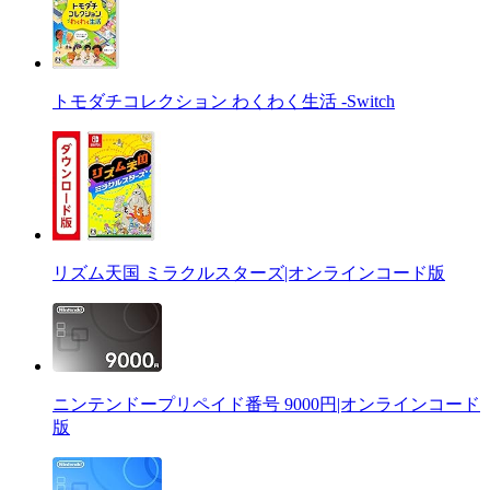
トモダチコレクション わくわく生活 -Switch
リズム天国 ミラクルスターズ|オンラインコード版
ニンテンドープリペイド番号 9000円|オンラインコード
版