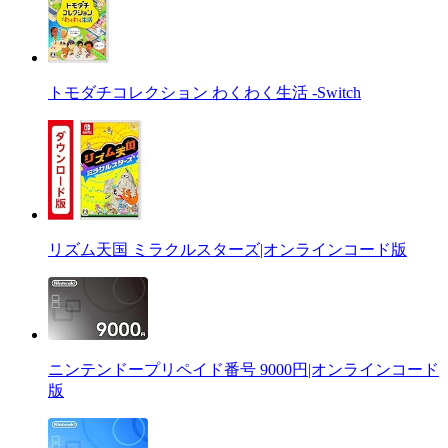
トモダチコレクション わくわく生活 -Switch
リズム天国 ミラクルスターズ|オンラインコード版
ニンテンドープリペイド番号 9000円|オンラインコード
版