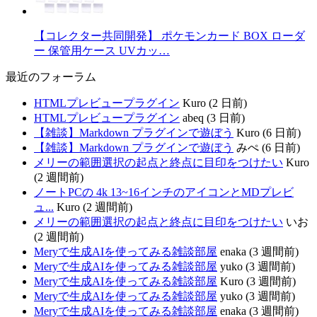
【コレクター共同開発】 ポケモンカード BOX ローダ
ー 保管用ケース UVカッ…
最近のフォーラム
HTMLプレビュープラグイン
Kuro (2 日前)
HTMLプレビュープラグイン
abeq (3 日前)
【雑談】Markdown プラグインで遊ぼう
Kuro (6 日前)
【雑談】Markdown プラグインで遊ぼう
みぺ (6 日前)
メリーの範囲選択の起点と終点に目印をつけたい
Kuro
(2 週間前)
ノートPCの 4k 13~16インチのアイコンとMDプレビ
ュ...
Kuro (2 週間前)
メリーの範囲選択の起点と終点に目印をつけたい
いお
(2 週間前)
Meryで生成AIを使ってみる雑談部屋
enaka (3 週間前)
Meryで生成AIを使ってみる雑談部屋
yuko (3 週間前)
Meryで生成AIを使ってみる雑談部屋
Kuro (3 週間前)
Meryで生成AIを使ってみる雑談部屋
yuko (3 週間前)
Meryで生成AIを使ってみる雑談部屋
enaka (3 週間前)