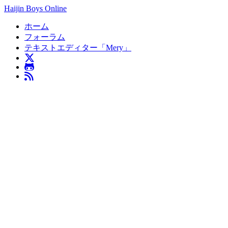
Haijin Boys Online
ホーム
フォーラム
テキストエディター「Mery」