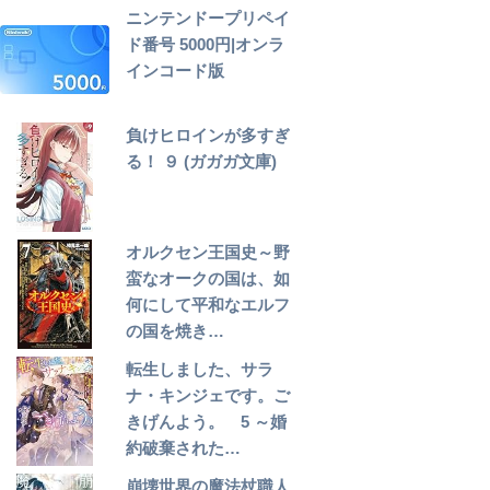
ニンテンドープリペイ
ド番号 5000円|オンラ
インコード版
負けヒロインが多すぎ
る！ ９ (ガガガ文庫)
オルクセン王国史～野
蛮なオークの国は、如
何にして平和なエルフ
の国を焼き…
転生しました、サラ
ナ・キンジェです。ご
きげんよう。 5 ～婚
約破棄された…
崩壊世界の魔法杖職人