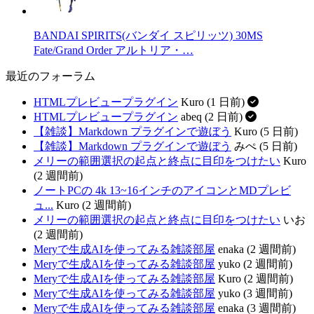
BANDAI SPIRITS(バンダイ スピリッツ) 30MS
Fate/Grand Order アルトリア・…
最近のフォーラム
HTMLプレビュープラグイン
Kuro (1 日前)
HTMLプレビュープラグイン
abeq (2 日前)
【雑談】Markdown プラグインで遊ぼう
Kuro (5 日前)
【雑談】Markdown プラグインで遊ぼう
みぺ (5 日前)
メリーの範囲選択の起点と終点に目印をつけたい
Kuro
(2 週間前)
ノートPCの 4k 13~16インチのアイコンとMDプレビ
ュ...
Kuro (2 週間前)
メリーの範囲選択の起点と終点に目印をつけたい
いお
(2 週間前)
Meryで生成AIを使ってみる雑談部屋
enaka (2 週間前)
Meryで生成AIを使ってみる雑談部屋
yuko (2 週間前)
Meryで生成AIを使ってみる雑談部屋
Kuro (2 週間前)
Meryで生成AIを使ってみる雑談部屋
yuko (3 週間前)
Meryで生成AIを使ってみる雑談部屋
enaka (3 週間前)