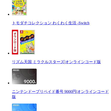
トモダチコレクション わくわく生活 -Switch
リズム天国 ミラクルスターズ|オンラインコード版
ニンテンドープリペイド番号 9000円|オンラインコード
版