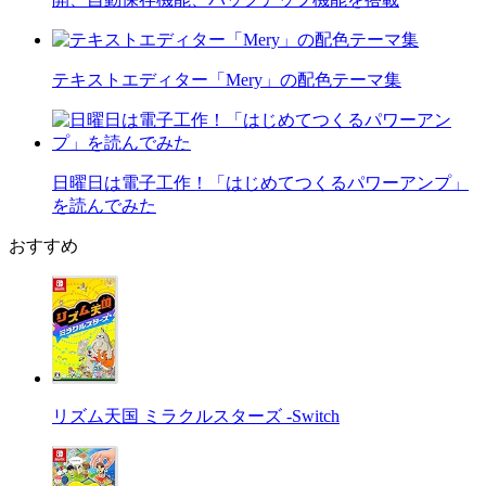
テキストエディター「Mery」の配色テーマ集
日曜日は電子工作！「はじめてつくるパワーアンプ」
を読んでみた
おすすめ
リズム天国 ミラクルスターズ -Switch