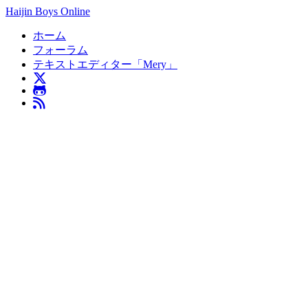
Haijin Boys Online
ホーム
フォーラム
テキストエディター「Mery」