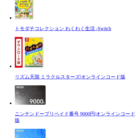
トモダチコレクション わくわく生活 -Switch
リズム天国 ミラクルスターズ|オンラインコード版
ニンテンドープリペイド番号 9000円|オンラインコード
版