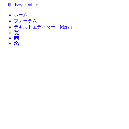
Haijin Boys Online
ホーム
フォーラム
テキストエディター「Mery」