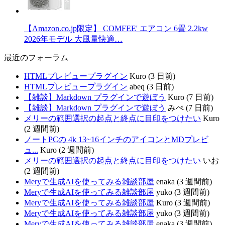
【Amazon.co.jp限定】 COMFEE' エアコン 6畳 2.2kw
2026年モデル 大風量快適…
最近のフォーラム
HTMLプレビュープラグイン
Kuro (3 日前)
HTMLプレビュープラグイン
abeq (3 日前)
【雑談】Markdown プラグインで遊ぼう
Kuro (7 日前)
【雑談】Markdown プラグインで遊ぼう
みぺ (7 日前)
メリーの範囲選択の起点と終点に目印をつけたい
Kuro
(2 週間前)
ノートPCの 4k 13~16インチのアイコンとMDプレビ
ュ...
Kuro (2 週間前)
メリーの範囲選択の起点と終点に目印をつけたい
いお
(2 週間前)
Meryで生成AIを使ってみる雑談部屋
enaka (3 週間前)
Meryで生成AIを使ってみる雑談部屋
yuko (3 週間前)
Meryで生成AIを使ってみる雑談部屋
Kuro (3 週間前)
Meryで生成AIを使ってみる雑談部屋
yuko (3 週間前)
Meryで生成AIを使ってみる雑談部屋
enaka (3 週間前)