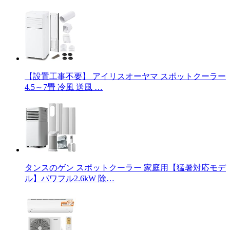
【設置工事不要】 アイリスオーヤマ スポットクーラー
4.5～7畳 冷風 送風 …
タンスのゲン スポットクーラー 家庭用【猛暑対応モデ
ル】パワフル2.6kW 除…