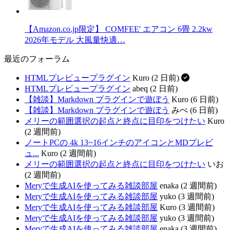
【Amazon.co.jp限定】 COMFEE' エアコン 6畳 2.2kw
2026年モデル 大風量快適…
最近のフォーラム
HTMLプレビュープラグイン
Kuro (2 日前)
HTMLプレビュープラグイン
abeq (2 日前)
【雑談】Markdown プラグインで遊ぼう
Kuro (6 日前)
【雑談】Markdown プラグインで遊ぼう
みぺ (6 日前)
メリーの範囲選択の起点と終点に目印をつけたい
Kuro
(2 週間前)
ノートPCの 4k 13~16インチのアイコンとMDプレビ
ュ...
Kuro (2 週間前)
メリーの範囲選択の起点と終点に目印をつけたい
いお
(2 週間前)
Meryで生成AIを使ってみる雑談部屋
enaka (2 週間前)
Meryで生成AIを使ってみる雑談部屋
yuko (3 週間前)
Meryで生成AIを使ってみる雑談部屋
Kuro (3 週間前)
Meryで生成AIを使ってみる雑談部屋
yuko (3 週間前)
Meryで生成AIを使ってみる雑談部屋
enaka (3 週間前)