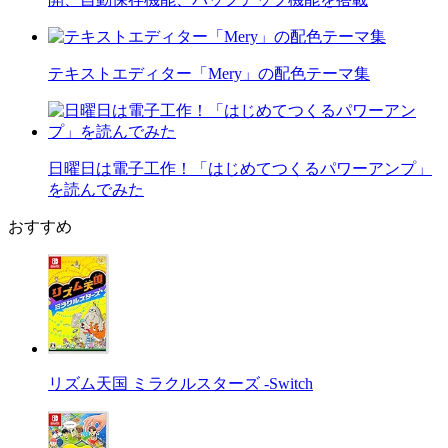
テキストエディター「Mery」の配色テーマ集
日曜日は電子工作！「はじめてつくるパワーアンプ」
を読んでみた
おすすめ
リズム天国 ミラクルスターズ -Switch