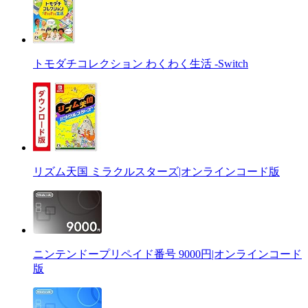
トモダチコレクション わくわく生活 -Switch
リズム天国 ミラクルスターズ|オンラインコード版
ニンテンドープリペイド番号 9000円|オンラインコード
版