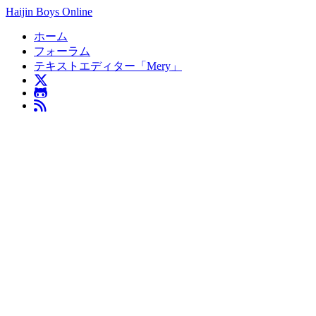
Haijin Boys Online
ホーム
フォーラム
テキストエディター「Mery」