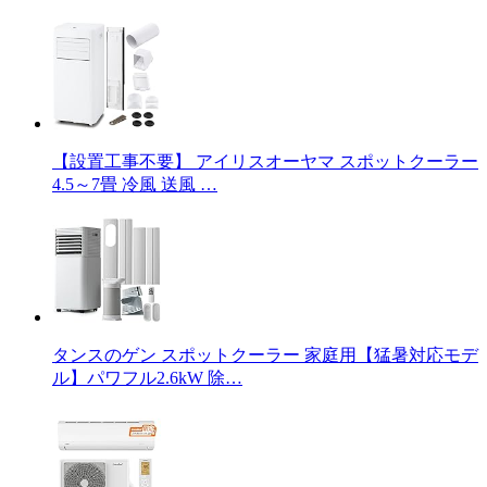
【設置工事不要】 アイリスオーヤマ スポットクーラー
4.5～7畳 冷風 送風 …
タンスのゲン スポットクーラー 家庭用【猛暑対応モデ
ル】パワフル2.6kW 除…