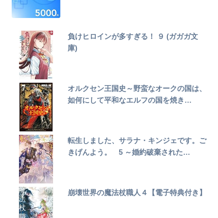
負けヒロインが多すぎる！ ９ (ガガガ文
庫)
オルクセン王国史～野蛮なオークの国は、
如何にして平和なエルフの国を焼き…
転生しました、サラナ・キンジェです。ご
きげんよう。 5 ～婚約破棄された…
崩壊世界の魔法杖職人４【電子特典付き】