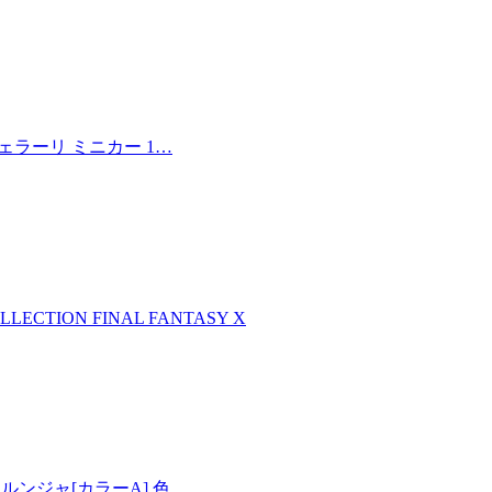
フェラーリ ミニカー 1…
LLECTION FINAL FANTASY X
00 メルンジャ[カラーA] 色…