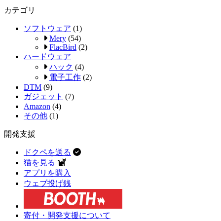
カテゴリ
ソフトウェア
(1)
Mery
(54)
FlacBird
(2)
ハードウェア
ハック
(4)
電子工作
(2)
DTM
(9)
ガジェット
(7)
Amazon
(4)
その他
(1)
開発支援
ドクペを送る
猫を見る
アプリを購入
ウェブ投げ銭
寄付・開発支援について