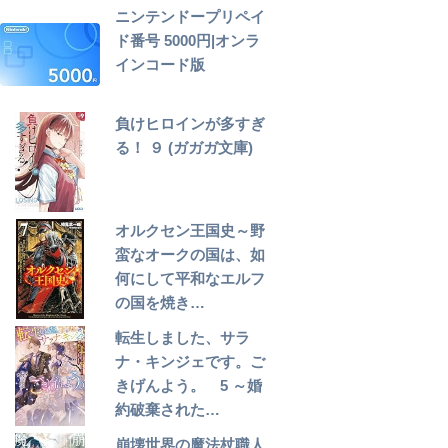
ニンテンドープリペイ
ド番号 5000円|オンラ
インコード版
負けヒロインが多すぎ
る！ ９ (ガガガ文庫)
オルクセン王国史～野
蛮なオークの国は、如
何にして平和なエルフ
の国を焼き…
転生しました、サラ
ナ・キンジェです。ご
きげんよう。 5 ～婚
約破棄された…
崩壊世界の魔法杖職人