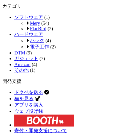
カテゴリ
ソフトウェア
(1)
Mery
(54)
FlacBird
(2)
ハードウェア
ハック
(4)
電子工作
(2)
DTM
(9)
ガジェット
(7)
Amazon
(4)
その他
(1)
開発支援
ドクペを送る
猫を見る
アプリを購入
ウェブ投げ銭
寄付・開発支援について