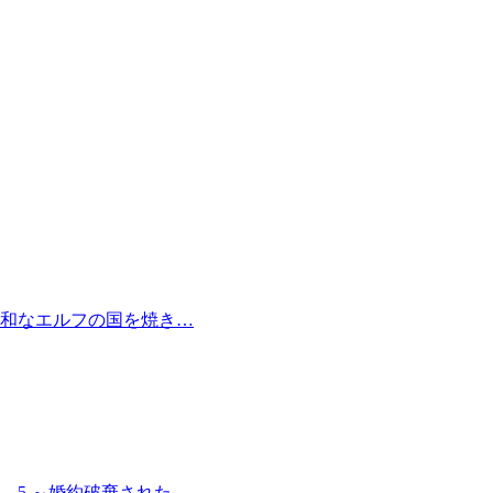
和なエルフの国を焼き…
 5 ～婚約破棄された…