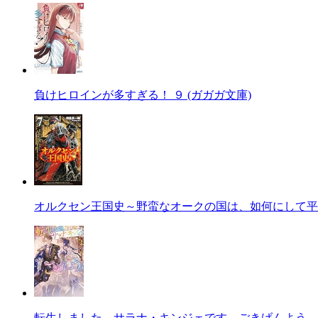
負けヒロインが多すぎる！ ９ (ガガガ文庫)
オルクセン王国史～野蛮なオークの国は、如何にして平
転生しました、サラナ・キンジェです。ごきげんよう。