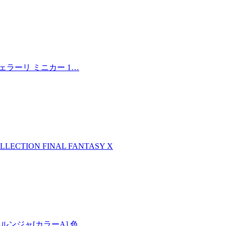
フェラーリ ミニカー 1…
LLECTION FINAL FANTASY X
00 メルンジャ[カラーA] 色…