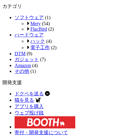
カテゴリ
ソフトウェア
(1)
Mery
(54)
FlacBird
(2)
ハードウェア
ハック
(4)
電子工作
(2)
DTM
(9)
ガジェット
(7)
Amazon
(4)
その他
(1)
開発支援
ドクペを送る
猫を見る
アプリを購入
ウェブ投げ銭
寄付・開発支援について