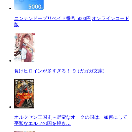
ニンテンドープリペイド番号 5000円|オンラインコード
版
負けヒロインが多すぎる！ ９ (ガガガ文庫)
オルクセン王国史～野蛮なオークの国は、如何にして
平和なエルフの国を焼き…