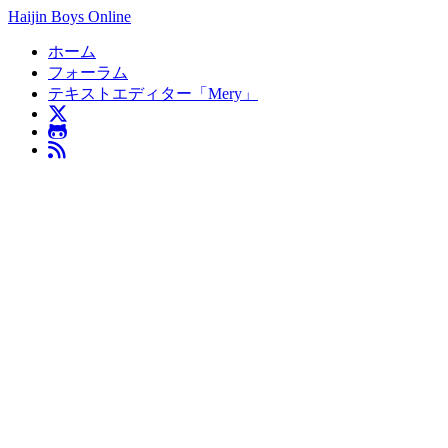
Haijin Boys Online
ホーム
フォーラム
テキストエディター「Mery」