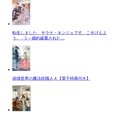
転生しました、サラナ・キンジェです。ごきげんよ
う。 5 ～婚約破棄された…
崩壊世界の魔法杖職人４【電子特典付き】