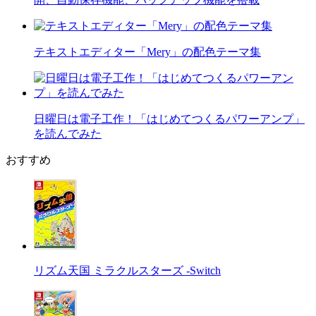
テキストエディター「Mery」の配色テーマ集
日曜日は電子工作！「はじめてつくるパワーアンプ」
を読んでみた
おすすめ
リズム天国 ミラクルスターズ -Switch