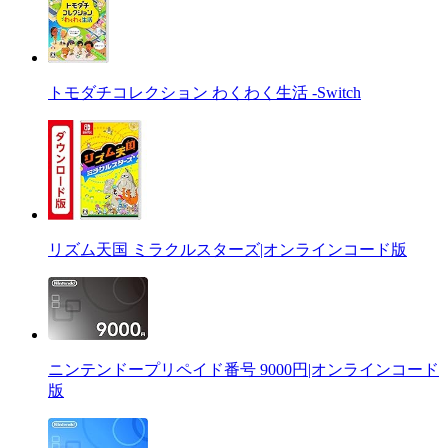
トモダチコレクション わくわく生活 -Switch
リズム天国 ミラクルスターズ|オンラインコード版
ニンテンドープリペイド番号 9000円|オンラインコード
版