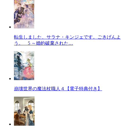
転生しました、サラナ・キンジェです。ごきげんよ
う。 5 ～婚約破棄された…
崩壊世界の魔法杖職人４【電子特典付き】