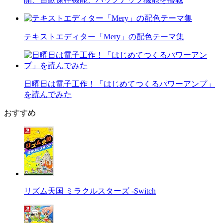
テキストエディター「Mery」の配色テーマ集
日曜日は電子工作！「はじめてつくるパワーアンプ」
を読んでみた
おすすめ
リズム天国 ミラクルスターズ -Switch