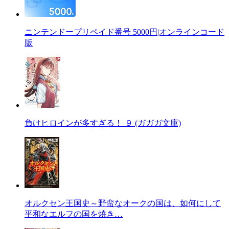
ニンテンドープリペイド番号 5000円|オンラインコード
版
負けヒロインが多すぎる！ ９ (ガガガ文庫)
オルクセン王国史～野蛮なオークの国は、如何にして
平和なエルフの国を焼き…