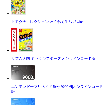
トモダチコレクション わくわく生活 -Switch
リズム天国 ミラクルスターズ|オンラインコード版
ニンテンドープリペイド番号 9000円|オンラインコード
版