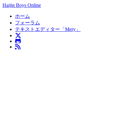
Haijin Boys Online
ホーム
フォーラム
テキストエディター「Mery」