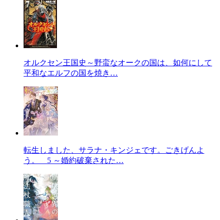
オルクセン王国史～野蛮なオークの国は、如何にして
平和なエルフの国を焼き…
転生しました、サラナ・キンジェです。ごきげんよ
う。 5 ～婚約破棄された…