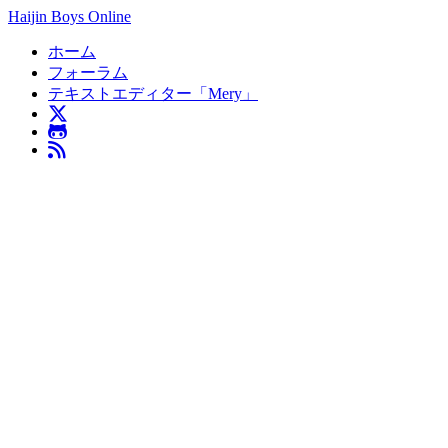
Haijin Boys Online
ホーム
フォーラム
テキストエディター「Mery」