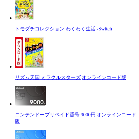
トモダチコレクション わくわく生活 -Switch
リズム天国 ミラクルスターズ|オンラインコード版
ニンテンドープリペイド番号 9000円|オンラインコード
版