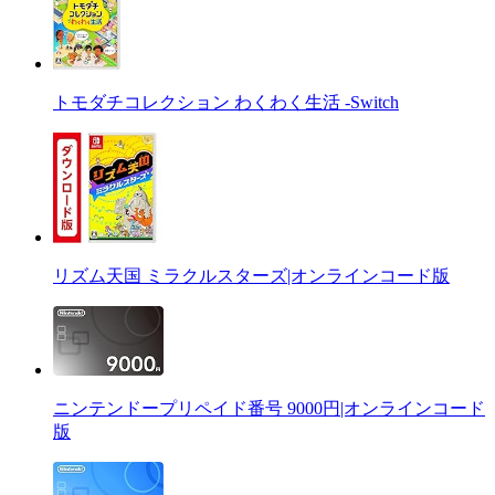
トモダチコレクション わくわく生活 -Switch
リズム天国 ミラクルスターズ|オンラインコード版
ニンテンドープリペイド番号 9000円|オンラインコード
版