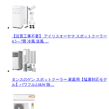
【設置工事不要】 アイリスオーヤマ スポットクーラー
4.5～7畳 冷風 送風 …
タンスのゲン スポットクーラー 家庭用【猛暑対応モデ
ル】パワフル2.6kW 除…