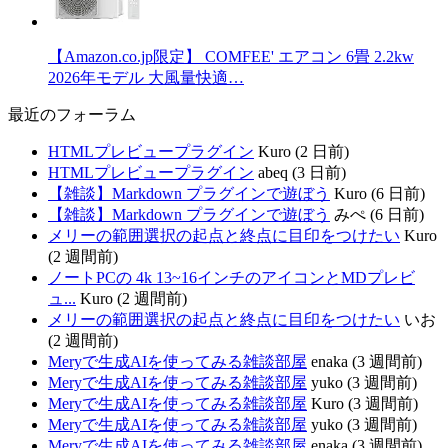
【Amazon.co.jp限定】 COMFEE' エアコン 6畳 2.2kw
2026年モデル 大風量快適…
最近のフォーラム
HTMLプレビュープラグイン
Kuro (2 日前)
HTMLプレビュープラグイン
abeq (3 日前)
【雑談】Markdown プラグインで遊ぼう
Kuro (6 日前)
【雑談】Markdown プラグインで遊ぼう
みぺ (6 日前)
メリーの範囲選択の起点と終点に目印をつけたい
Kuro
(2 週間前)
ノートPCの 4k 13~16インチのアイコンとMDプレビ
ュ...
Kuro (2 週間前)
メリーの範囲選択の起点と終点に目印をつけたい
いお
(2 週間前)
Meryで生成AIを使ってみる雑談部屋
enaka (3 週間前)
Meryで生成AIを使ってみる雑談部屋
yuko (3 週間前)
Meryで生成AIを使ってみる雑談部屋
Kuro (3 週間前)
Meryで生成AIを使ってみる雑談部屋
yuko (3 週間前)
Meryで生成AIを使ってみる雑談部屋
enaka (3 週間前)