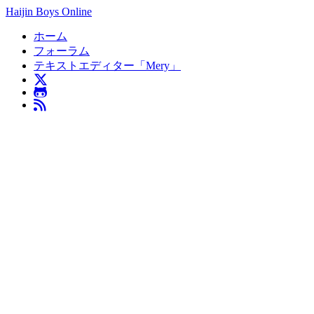
Haijin Boys Online
ホーム
フォーラム
テキストエディター「Mery」