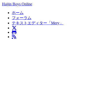
Haijin Boys Online
ホーム
フォーラム
テキストエディター「Mery」