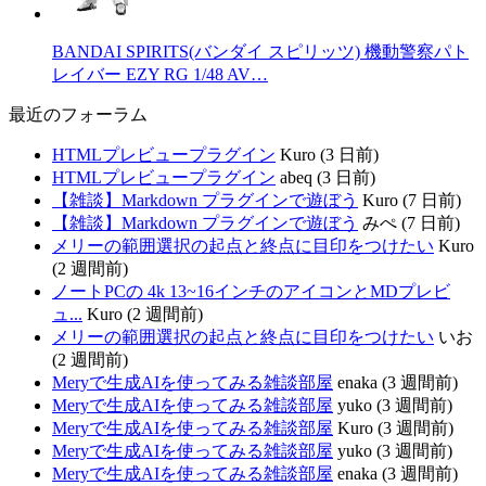
BANDAI SPIRITS(バンダイ スピリッツ) 機動警察パト
レイバー EZY RG 1/48 AV…
最近のフォーラム
HTMLプレビュープラグイン
Kuro (3 日前)
HTMLプレビュープラグイン
abeq (3 日前)
【雑談】Markdown プラグインで遊ぼう
Kuro (7 日前)
【雑談】Markdown プラグインで遊ぼう
みぺ (7 日前)
メリーの範囲選択の起点と終点に目印をつけたい
Kuro
(2 週間前)
ノートPCの 4k 13~16インチのアイコンとMDプレビ
ュ...
Kuro (2 週間前)
メリーの範囲選択の起点と終点に目印をつけたい
いお
(2 週間前)
Meryで生成AIを使ってみる雑談部屋
enaka (3 週間前)
Meryで生成AIを使ってみる雑談部屋
yuko (3 週間前)
Meryで生成AIを使ってみる雑談部屋
Kuro (3 週間前)
Meryで生成AIを使ってみる雑談部屋
yuko (3 週間前)
Meryで生成AIを使ってみる雑談部屋
enaka (3 週間前)