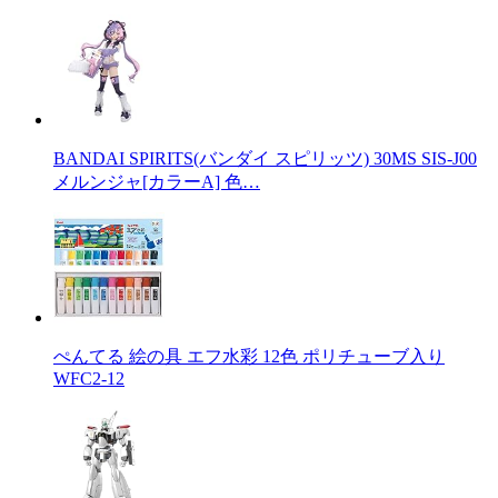
BANDAI SPIRITS(バンダイ スピリッツ) 30MS SIS-J00
メルンジャ[カラーA] 色…
ぺんてる 絵の具 エフ水彩 12色 ポリチューブ入り
WFC2-12