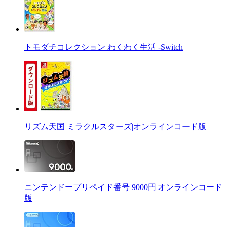
トモダチコレクション わくわく生活 -Switch
リズム天国 ミラクルスターズ|オンラインコード版
ニンテンドープリペイド番号 9000円|オンラインコード
版