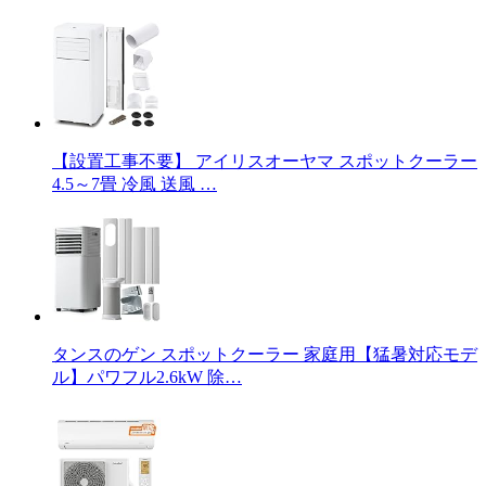
【設置工事不要】 アイリスオーヤマ スポットクーラー
4.5～7畳 冷風 送風 …
タンスのゲン スポットクーラー 家庭用【猛暑対応モデ
ル】パワフル2.6kW 除…