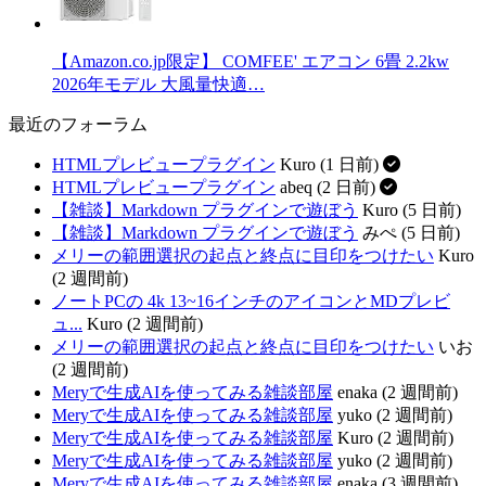
【Amazon.co.jp限定】 COMFEE' エアコン 6畳 2.2kw
2026年モデル 大風量快適…
最近のフォーラム
HTMLプレビュープラグイン
Kuro (1 日前)
HTMLプレビュープラグイン
abeq (2 日前)
【雑談】Markdown プラグインで遊ぼう
Kuro (5 日前)
【雑談】Markdown プラグインで遊ぼう
みぺ (5 日前)
メリーの範囲選択の起点と終点に目印をつけたい
Kuro
(2 週間前)
ノートPCの 4k 13~16インチのアイコンとMDプレビ
ュ...
Kuro (2 週間前)
メリーの範囲選択の起点と終点に目印をつけたい
いお
(2 週間前)
Meryで生成AIを使ってみる雑談部屋
enaka (2 週間前)
Meryで生成AIを使ってみる雑談部屋
yuko (2 週間前)
Meryで生成AIを使ってみる雑談部屋
Kuro (2 週間前)
Meryで生成AIを使ってみる雑談部屋
yuko (2 週間前)
Meryで生成AIを使ってみる雑談部屋
enaka (3 週間前)