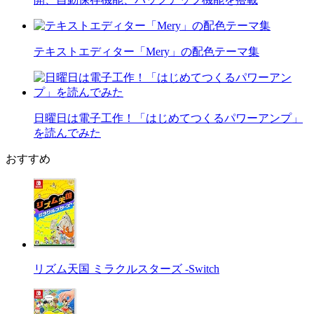
テキストエディター「Mery」の配色テーマ集
日曜日は電子工作！「はじめてつくるパワーアンプ」
を読んでみた
おすすめ
リズム天国 ミラクルスターズ -Switch