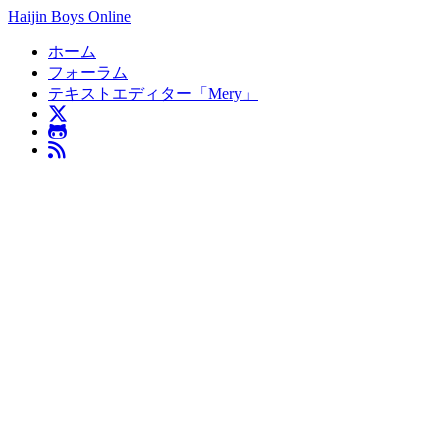
Haijin Boys Online
ホーム
フォーラム
テキストエディター「Mery」