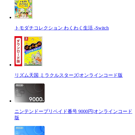
トモダチコレクション わくわく生活 -Switch
リズム天国 ミラクルスターズ|オンラインコード版
ニンテンドープリペイド番号 9000円|オンラインコード
版