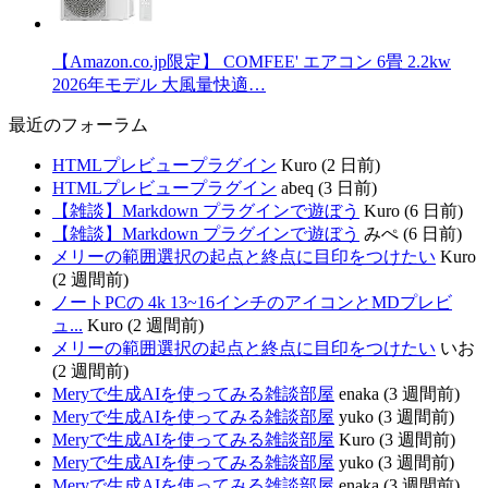
【Amazon.co.jp限定】 COMFEE' エアコン 6畳 2.2kw
2026年モデル 大風量快適…
最近のフォーラム
HTMLプレビュープラグイン
Kuro (2 日前)
HTMLプレビュープラグイン
abeq (3 日前)
【雑談】Markdown プラグインで遊ぼう
Kuro (6 日前)
【雑談】Markdown プラグインで遊ぼう
みぺ (6 日前)
メリーの範囲選択の起点と終点に目印をつけたい
Kuro
(2 週間前)
ノートPCの 4k 13~16インチのアイコンとMDプレビ
ュ...
Kuro (2 週間前)
メリーの範囲選択の起点と終点に目印をつけたい
いお
(2 週間前)
Meryで生成AIを使ってみる雑談部屋
enaka (3 週間前)
Meryで生成AIを使ってみる雑談部屋
yuko (3 週間前)
Meryで生成AIを使ってみる雑談部屋
Kuro (3 週間前)
Meryで生成AIを使ってみる雑談部屋
yuko (3 週間前)
Meryで生成AIを使ってみる雑談部屋
enaka (3 週間前)