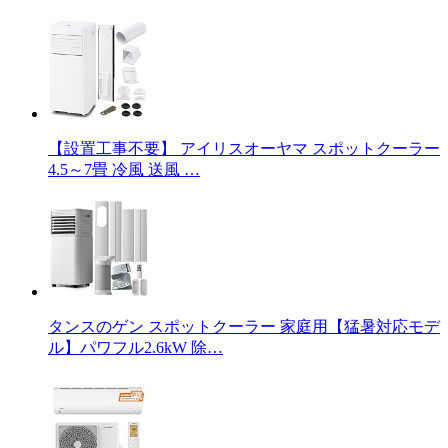
【設置工事不要】 アイリスオーヤマ スポットクーラー
4.5～7畳 冷風 送風 …
タンスのゲン スポットクーラー 家庭用【猛暑対応モデ
ル】パワフル2.6kW 除…