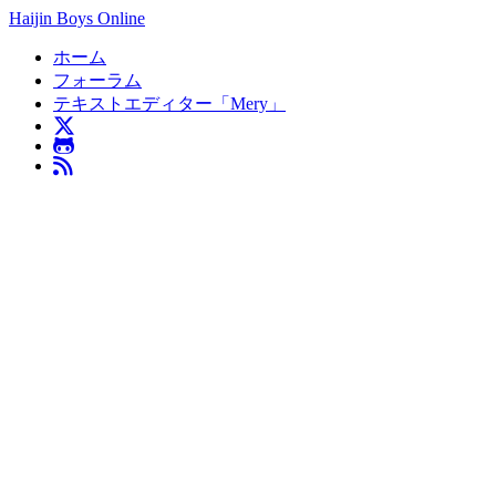
Haijin Boys Online
ホーム
フォーラム
テキストエディター「Mery」