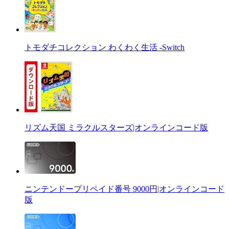
トモダチコレクション わくわく生活 -Switch
リズム天国 ミラクルスターズ|オンラインコード版
ニンテンドープリペイド番号 9000円|オンラインコード
版