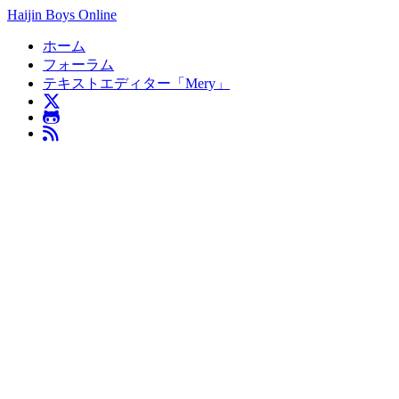
Haijin Boys Online
ホーム
フォーラム
テキストエディター「Mery」