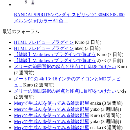
BANDAI SPIRITS(バンダイ スピリッツ) 30MS SIS-J00
メルンジャ[カラーA] 色…
最近のフォーラム
HTMLプレビュープラグイン
Kuro (3 日前)
HTMLプレビュープラグイン
abeq (3 日前)
【雑談】Markdown プラグインで遊ぼう
Kuro (7 日前)
【雑談】Markdown プラグインで遊ぼう
みぺ (7 日前)
メリーの範囲選択の起点と終点に目印をつけたい
Kuro
(2 週間前)
ノートPCの 4k 13~16インチのアイコンとMDプレビ
ュ...
Kuro (2 週間前)
メリーの範囲選択の起点と終点に目印をつけたい
いお
(2 週間前)
Meryで生成AIを使ってみる雑談部屋
enaka (3 週間前)
Meryで生成AIを使ってみる雑談部屋
yuko (3 週間前)
Meryで生成AIを使ってみる雑談部屋
Kuro (3 週間前)
Meryで生成AIを使ってみる雑談部屋
yuko (3 週間前)
Meryで生成AIを使ってみる雑談部屋
enaka (3 週間前)