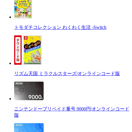
トモダチコレクション わくわく生活 -Switch
リズム天国 ミラクルスターズ|オンラインコード版
ニンテンドープリペイド番号 9000円|オンラインコード
版