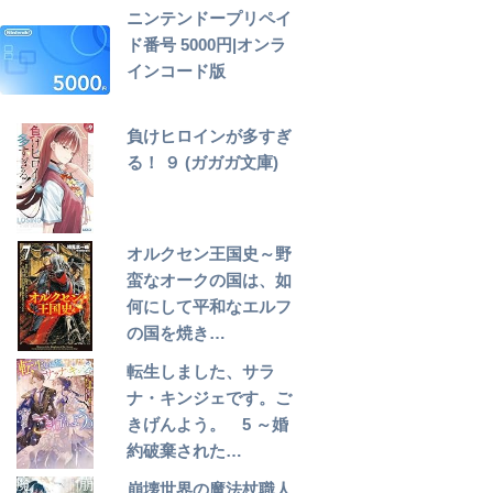
ニンテンドープリペイ
ド番号 5000円|オンラ
インコード版
負けヒロインが多すぎ
る！ ９ (ガガガ文庫)
オルクセン王国史～野
蛮なオークの国は、如
何にして平和なエルフ
の国を焼き…
転生しました、サラ
ナ・キンジェです。ご
きげんよう。 5 ～婚
約破棄された…
崩壊世界の魔法杖職人