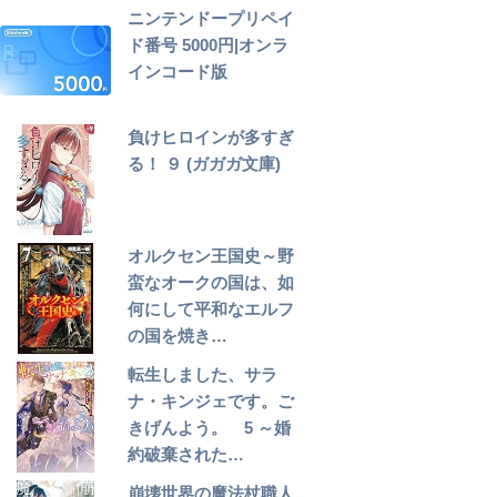
ニンテンドープリペイ
ド番号 5000円|オンラ
インコード版
負けヒロインが多すぎ
る！ ９ (ガガガ文庫)
オルクセン王国史～野
蛮なオークの国は、如
何にして平和なエルフ
の国を焼き…
転生しました、サラ
ナ・キンジェです。ご
きげんよう。 5 ～婚
約破棄された…
崩壊世界の魔法杖職人