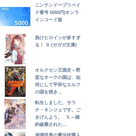
ニンテンドープリペイ
ド番号 5000円|オンラ
インコード版
負けヒロインが多すぎ
る！ ９ (ガガガ文庫)
オルクセン王国史～野
蛮なオークの国は、如
何にして平和なエルフ
の国を焼き…
転生しました、サラ
ナ・キンジェです。ご
きげんよう。 5 ～婚
約破棄された…
崩壊世界の魔法杖職人