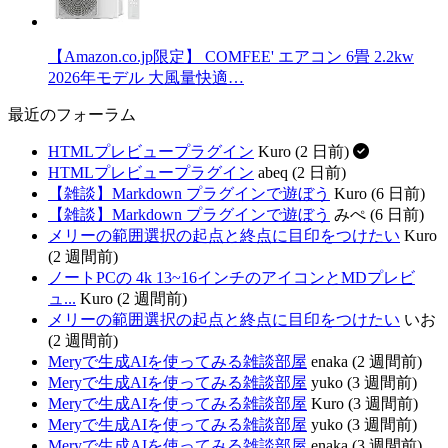
【Amazon.co.jp限定】 COMFEE' エアコン 6畳 2.2kw
2026年モデル 大風量快適…
最近のフォーラム
HTMLプレビュープラグイン
Kuro (2 日前)
HTMLプレビュープラグイン
abeq (2 日前)
【雑談】Markdown プラグインで遊ぼう
Kuro (6 日前)
【雑談】Markdown プラグインで遊ぼう
みぺ (6 日前)
メリーの範囲選択の起点と終点に目印をつけたい
Kuro
(2 週間前)
ノートPCの 4k 13~16インチのアイコンとMDプレビ
ュ...
Kuro (2 週間前)
メリーの範囲選択の起点と終点に目印をつけたい
いお
(2 週間前)
Meryで生成AIを使ってみる雑談部屋
enaka (2 週間前)
Meryで生成AIを使ってみる雑談部屋
yuko (3 週間前)
Meryで生成AIを使ってみる雑談部屋
Kuro (3 週間前)
Meryで生成AIを使ってみる雑談部屋
yuko (3 週間前)
Meryで生成AIを使ってみる雑談部屋
enaka (3 週間前)