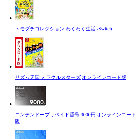
トモダチコレクション わくわく生活 -Switch
リズム天国 ミラクルスターズ|オンラインコード版
ニンテンドープリペイド番号 9000円|オンラインコード
版