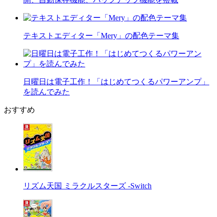
テキストエディター「Mery」の配色テーマ集
日曜日は電子工作！「はじめてつくるパワーアンプ」
を読んでみた
おすすめ
リズム天国 ミラクルスターズ -Switch