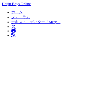
Haijin Boys Online
ホーム
フォーラム
テキストエディター「Mery」