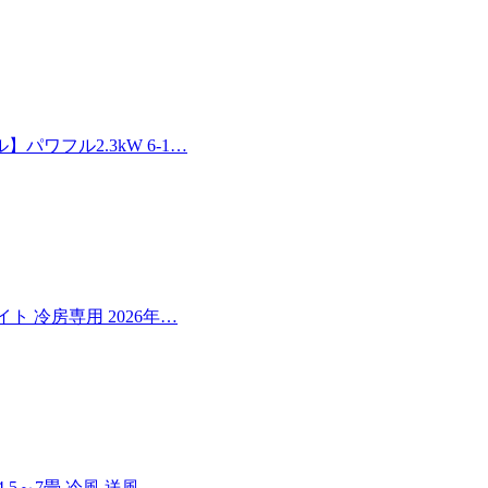
ワフル2.3kW 6-1…
イト 冷房専用 2026年…
5～7畳 冷風 送風 …