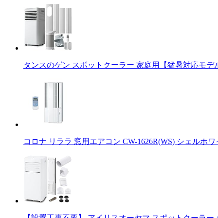
タンスのゲン スポットクーラー 家庭用【猛暑対応モデル】パ
コロナ リララ 窓用エアコン CW-1626R(WS) シェルホワ
【設置工事不要】 アイリスオーヤマ スポットクーラー 4.