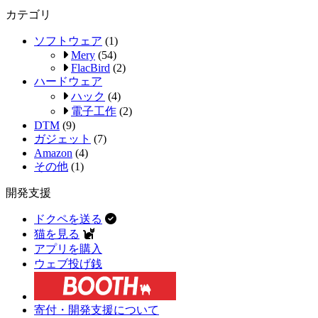
カテゴリ
ソフトウェア
(1)
Mery
(54)
FlacBird
(2)
ハードウェア
ハック
(4)
電子工作
(2)
DTM
(9)
ガジェット
(7)
Amazon
(4)
その他
(1)
開発支援
ドクペを送る
猫を見る
アプリを購入
ウェブ投げ銭
寄付・開発支援について